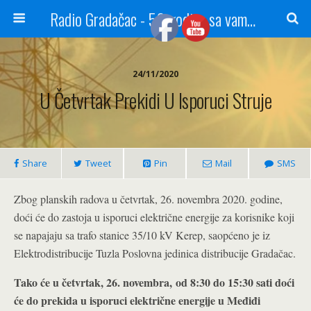
Radio Gradačac - 56 godina sa vama...
24/11/2020
U Četvrtak Prekidi U Isporuci Struje
Share
Tweet
Pin
Mail
SMS
Zbog planskih radova u četvrtak, 26. novembra 2020. godine,
doći će do zastoja u isporuci električne energije za korisnike koji
se napajaju sa trafo stanice 35/10 kV Kerep, saopćeno je iz
Elektrodistribucije Tuzla Poslovna jedinica distribucije Gradačac.
Tako će u četvrtak, 26. novembra,
od 8:30 do 15:30 sati doći
će do prekida u isporuci električne energije u Međiđi