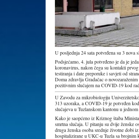
U posljednja 24 sata potvrđena su 3 nova s
Podsjećamo, 4. jula potvrđeno je da je je
koronavirus, nakon čega su kontakti prvog re
testiranja i date preporuke i savjeti od st
Doma zdravlja Gradačac o novozaraženim l
pozitivnim slučajem na COVID-19 kod rad
U Zavodu za mikrobiologiju Univerzitetskog
313 uzoraka, a COVID-19 je potvrđen kod 5
slučajeva u Tuzlanskom kantonu u jednom
Kako je saopćeno iz Kriznog štaba Minista
smrtna slučaja. U pitanju su dvije ženske os
druga ženska osoba srednje životne dobi iz 
hospitalizirane u UKC-u Tuzla sa brojnim 