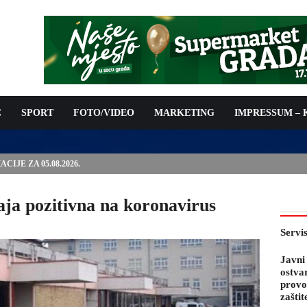
C
SPORT
FOTO/VIDEO
MARKETING
IMPRESSUM –
PODNOŠENJE ZAHTJEVA ZA OSTVARIVANJE PRAVA NA
 TROŠKOVA PROVOĐENJA PROGRAMA PREVENTIVNIH MJERA
 KOZA
ja pozitivna na koronavirus
Servi
Javni
ostva
provo
zaštit