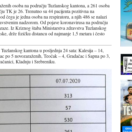
aženih osoba na području Tuzlanskog kantona, a 261 osoba
čju TK je 26. Trenutno su 44 pacijenta pozitivna na
 čega je jedna osoba na respiratoru, a njih 486 se nalazi
ravstvenim nadzorom. Od pojave koronavirusa na području
raze. Iz Kriznog štaba Ministarstva zdravstva Tuzlanskog
ke, drže fizičku distancu od najmanje 1,5 metara i često
 Tuzlanskog kantona u posljednja 24 sata: Kalesija – 14,
vac po 5 novozaraženih, Teočak – 4, Gradačac i Sapna po 3,
ačanici, Kladnju i Srebreniku.