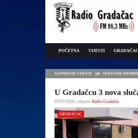
POČETNA
VIJESTI
GRADAČA
NAJNOVIJE VIJESTI
JAVNI POZIV ZA 
SUFINANSIRANJE
ZAŠTITE OVACA I
U Gradačcu 3 nova sluča
07/07/2020 | objavio
Radio Gradačac
GRADAČAC