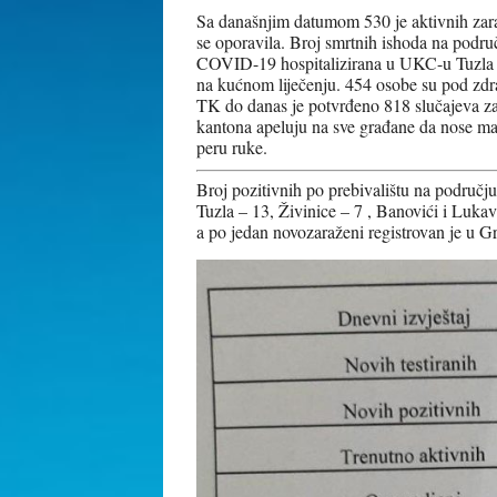
Sa današnjim datumom 530 je aktivnih zar
se oporavila. Broj smrtnih ishoda na podru
COVID-19 hospitalizirana u UKC-u Tuzla od
na kućnom liječenju. 454 osobe su pod zd
TK do danas je potvrđeno 818 slučajeva za
kantona apeluju na sve građane da nose mas
peru ruke.
Broj pozitivnih po prebivalištu na području
Tuzla – 13, Živinice – 7 , Banovići i Luka
a po jedan novozaraženi registrovan je u Gr