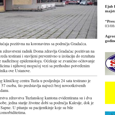
Ejub 
majst
“Pres
03/08
Agrom
godin
lučaja pozitivna na koronavirus sa područja Gradačca.
dan zdravstveni radnik Doma zdravlja Gradačac pozitivan na
da testirani i stavljeni preventivno u izolaciju do rezultata
rane nadležnog epidemiologa. Očekuje se zvanično očitovanje
icima i njihovoj mogućoj vezi sa prethodno potvrđenim
nika ove Ustanove.
 kliničkog centra Tuzla u posljednja 24 sata testirano je
7 osoba, što predstavlja najveći broj novootkrivenih
 danu.
rstva zdravstva Tuzlanskog kantona evidentirana su i dva
obe, jedna starije životne dobi sa područja Kalesije, dok je
Sapne. U pitanju su pacijentkinje koje su bile
komorbiditetima.