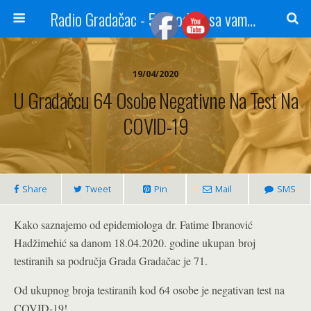
Radio Gradačac - 56 godina sa vama...
19/04/2020
U Gradačcu 64 Osobe Negativne Na Test Na
COVID-19
Share
Tweet
Pin
Mail
SMS
Kako saznajemo od epidemiologa dr. Fatime Ibranović
Hadžimehić sa danom 18.04.2020. godine ukupan broj
testiranih sa područja Grada Gradačac je 71.
Od ukupnog broja testiranih kod 64 osobe je negativan test na
COVID-19!