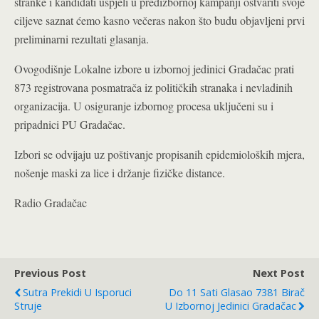
stranke i kandidati uspjeli u predizbornoj kampanji ostvariti svoje
ciljeve saznat ćemo kasno večeras nakon što budu objavljeni prvi
preliminarni rezultati glasanja.
Ovogodišnje Lokalne izbore u izbornoj jedinici Gradačac prati
873 registrovana posmatrača iz političkih stranaka i nevladinih
organizacija. U osiguranje izbornog procesa uključeni su i
pripadnici PU Gradačac.
Izbori se odvijaju uz poštivanje propisanih epidemioloških mjera,
nošenje maski za lice i držanje fizičke distance.
Radio Gradačac
Previous Post
Next Post
Sutra Prekidi U Isporuci
Do 11 Sati Glasao 7381 Birač
Struje
U Izbornoj Jedinici Gradačac