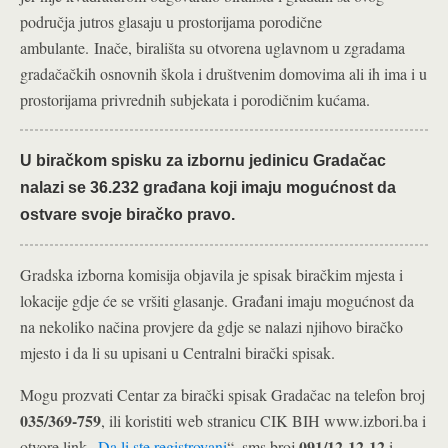
područja jutros glasaju u prostorijama porodične
ambulante.
Inače, birališta su otvorena uglavnom u zgradama
gradačačkih osnovnih škola i društvenim domovima ali ih ima i u
prostorijama privrednih subjekata i porodičnim kućama.
U biračkom spisku za izbornu jedinicu Gradačac
nalazi se 36.232 građana koji imaju mogućnost da
ostvare svoje biračko pravo.
Gradska izborna komisija objavila je spisak biračkim mjesta i
lokacije gdje će se vršiti glasanje. Građani imaju mogućnost da
na nekoliko načina provjere da gdje se nalazi njihovo biračko
mjesto i da li su upisani u Centralni birački spisak.
Mogu prozvati Centar za birački spisak Gradačac na telefon broj
035/369-759
, ili koristiti web stranicu CIK BIH www.izbori.ba i
091/12-12-12
otvore link „
Da li ste registrovani
“, sms broj
i