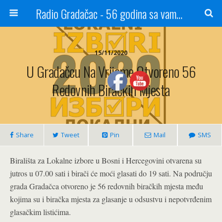
Radio Gradačac - 56 godina sa vama...
15/11/2020
U Gradačcu Na Vrijeme Otvoreno 56
Redovnih Biračkih Mjesta
Share
Tweet
Pin
Mail
SMS
Birališta za Lokalne izbore u Bosni i Hercegovini otvarena su
jutros u 07.00 sati i birači će moći glasati do 19 sati. Na području
grada Gradačca otvoreno je 56 redovnih biračkih mjesta među
kojima su i biračka mjesta za glasanje u odsustvu i nepotvrđenim
glasačkim listićima.