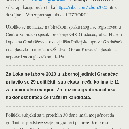
viber aplikaciju preko linka
https://viber.com/izbori2020
ili je
dovoljno u Viber pretragu ukucati “IZBORI”.
Ukoliko se ne nalaze na biračkom spisku mogu se registrovati u
Centru za birački spisak, prostorije GIK Gradačac, ulica Husein
kapetana Gradaščevića
(iza sjedišta Policijske uprave Gradačac)
i na glasačkom mjestu u OŠ „Ivan Goran Kovačić“ glasati na
nepotvrđenom glasačkom listiću.
Za Lokalne izbore 2020 u izbornoj jedinici Gradačac
prijavilo se 29 političkih subjekata među kojima je 11
za nacionalne manjine. Za poziciju gradonačelnika
naklonost birača će tražiti tri kandidata.
Politički subjekti su u proteklih 30 dana imali mogućnost da
građanima predstave svoje programe i planove.
Koliko su