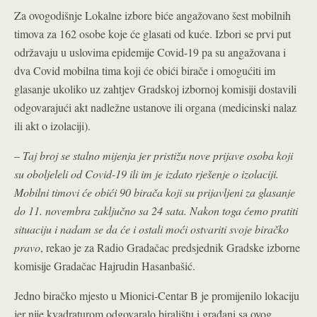
Za ovogodišnje Lokalne izbore biće angažovano šest mobilnih
timova za 162 osobe koje će glasati od kuće. Izbori se prvi put
održavaju u uslovima epidemije Covid-19 pa su angažovana i
dva Covid mobilna tima koji će obići birače i omogućiti im
glasanje u
koliko uz zahtjev Gradskoj izbornoj komisiji dostavili
odgovarajući akt nadležne ustanove ili organa (medicinski nalaz
ili akt o izolaciji).
–
Taj broj se stalno mijenja jer pristižu nove prijave osoba koji
su oboljeleli od Covid-19 ili im je izdato rješenje o izolaciji.
Mobilni timovi će obići 90 birača koji su prijavljeni za glasanje
do 11. novembra zaključno sa 24 sata. Nakon toga ćemo pratiti
situaciju i nadam se da će i ostali moći ostvariti svoje biračko
pravo
, rekao je za Radio Gradačac predsjednik Gradske izborne
komisije Gradačac Hajrudin Hasanbašić.
Jedno biračko mjesto u Mionici-Centar B je promijenilo lokaciju
jer nije kvadraturom odgovaralo biralištu i građani sa ovog