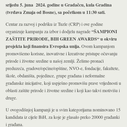
srijedu 5. juna 2024. godine u Gradačcu, kula Gradina
(tvrđava Zmaja od Bosne), sa početkom u 11:30 sati.
Centar za razvoj i podršku iz Tuzle (CRP) i ove godine
“ŠAMPIONI
organizuje kampanju za izbor i dodjelu nagrade
ZAŠTITE PRIRODE, BIH GREEN AWARDS“ u okviru
projekta koji finansira Evropska unija.
Ovom kampanjom
promovišemo korisne, inovativne i kreativne pristupe očuvanju
prirode i životne sredine u našoj zemlji. Želimo pronaći
preduzeća, gradove/općine/opštine, NVO-e, fondacije, fakultete,
škole, obdaništa, pojedince, grupe građana i neformalne
građanske inicijative, koji uspješno promovišu prave vrijednosti u
oblasti zaštite prirode i životne sredine i koji kao takvi motivišu i
druge.
U ovogodišnjoj kampanji je u svim kategorijama nominovano 15
kandidata iz cijele BiH, za koje je glasalo preko 20000 građanki
i građana.