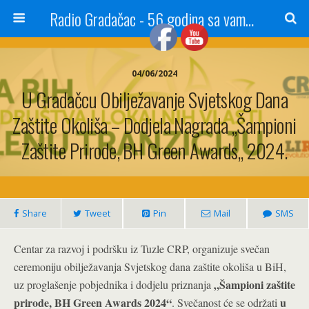
Radio Gradačac - 56 godina sa vama...
04/06/2024
U Gradačcu Obilježavanje Svjetskog Dana
Zaštite Okoliša – Dodjela Nagrada „Šampioni
Zaštite Prirode, BH Green Awards„ 2024.
Share
Tweet
Pin
Mail
SMS
Centar za razvoj i podršku iz Tuzle CRP, organizuje svečan
ceremoniju obilježavanja Svjetskog dana zaštite okoliša u BiH,
„Šampioni zaštite
uz proglašenje pobjednika i dodjelu priznanja
prirode, BH Green Awards 2024“
u
. Svečanost će se održati