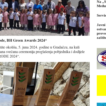
Na „S
Međun
Servi
Javni
ostva
provo
zaštit
irode, BH Green Awards 2024“
ite okoliša, 5. juna 2024. godine u Gradačcu, na kuli
ana svečana ceremonija proglašenja pobjednika i dodijele
RODE 2024“.