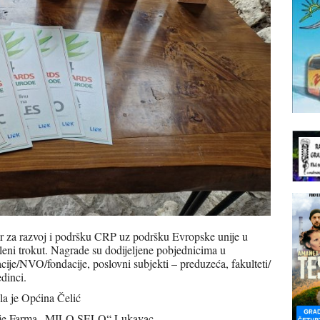
r za razvoj i podršku CRP uz podršku Evropske unije u
ni trokut. Nagrade su dodijeljene pobjednicima u
cije/NVO/fondacije, poslovni subjekti – preduzeća, fakulteti/
dinci.
ila je Općina Čelić
dila je Farma „MILO SELO“ Lukavac