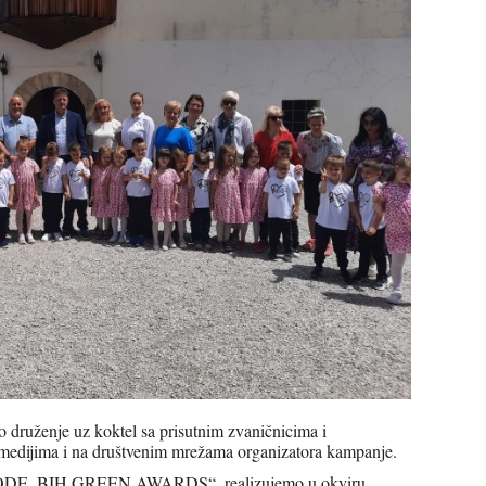
o druženje uz koktel sa prisutnim zvaničnicima i
medijima i na društvenim mrežama organizatora kampanje.
E, BIH GREEN AWARDS“, realizujemo u okviru