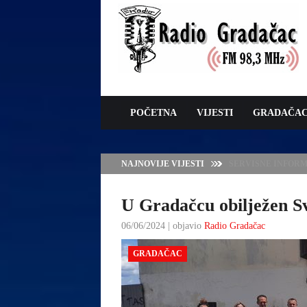
POČETNA
VIJESTI
GRADAČA
NAJNOVIJE VIJESTI
VLADA TK – POTP
GRADAČCA
U Gradačcu obilježen Svj
06/06/2024 | objavio
Radio Gradačac
GRADAČAC