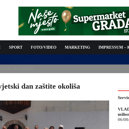
C
SPORT
FOTO/VIDEO
MARKETING
IMPRESSUM –
ISAN UGOVOR: 6,9 MILIONA KM ZA VODOSNABDIJEVANJE
etski dan zaštite okoliša
Servi
VLAD
milio
06/08