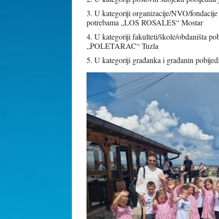
3. U kategoriji organizacije/NVO/fondacije
potrebama „LOS ROSALES“ Mostar
4. U kategoriji fakulteti/škole/obdaništa 
„POLETARAC“ Tuzla
5. U kategoriji građanka i građanin pobijed