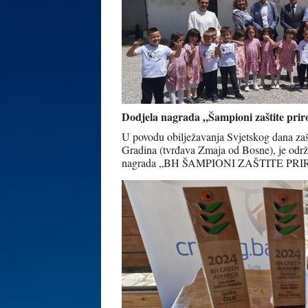
Dodjela nagrada „Šampioni zaštite pr
U povodu obilježavanja Svjetskog dana zašt
Gradina (tvrđava Zmaja od Bosne), je održ
nagrada „BH ŠAMPIONI ZAŠTITE PRI