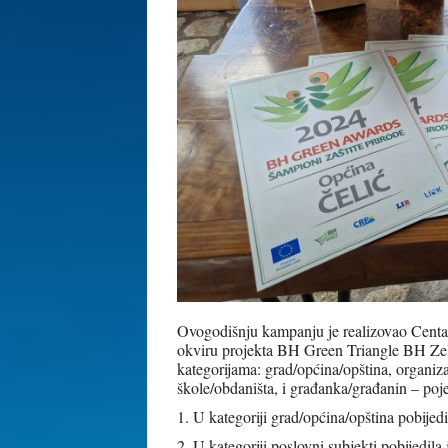
Ovogodišnju kampanju je realizovao Centa
okviru projekta BH Green Triangle BH Zele
kategorijama: grad/općina/opština, organiza
škole/obdaništa, i građanka/građanin – poje
1. U kategoriji grad/općina/opština pobijed
2. U kategoriji poslovni subjekti pobije