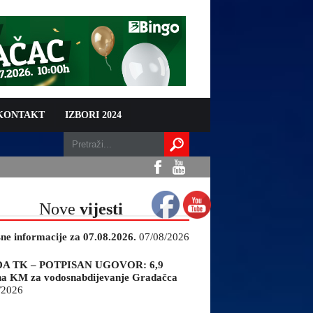
 KONTAKT
IZBORI 2024
Nove
vijesti
sne informacije za 07.08.2026.
07/08/2026
A TK – POTPISAN UGOVOR: 6,9
na KM za vodosnabdijevanje Gradačca
/2026