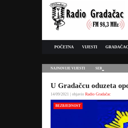
POČETNA
VIJESTI
GRADAČA
NAJNOVIJE VIJESTI
SERVISNE INFORMAC
U Gradačcu oduzeta op
14/09/2021 | objavio
Radio Gradačac
BEZBJEDNOST