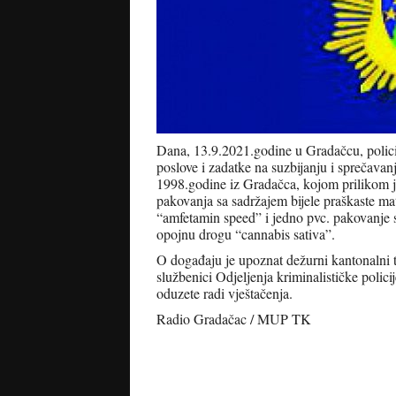
Dana, 13.9.2021.godine u Gradačcu, polici
poslove i zadatke na suzbijanju i sprečavan
1998.godine iz Gradačca, kojom prilikom je
pakovanja sa sadržajem bijele praškaste ma
“amfetamin speed” i jedno pvc. pakovanje s
opojnu drogu “cannabis sativa”.
O događaju je upoznat dežurni kantonalni tu
službenici Odjeljenja kriminalističke polic
oduzete radi vještačenja.
Radio Gradačac / MUP TK