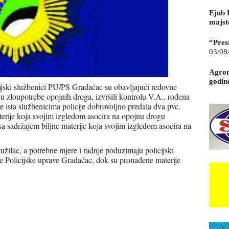
Ejub 
majst
“Pres
03/08
Agrom
godin
jski službenici PU/PS Gradačac su obavljajući redovne
ju zloupotrebe opojnih droga, izvršili kontrolu V.A., rođena
 ista službenicima policije dobrovoljno predala dva pvc.
terije koja svojim izgledom asocira na opojnu drogu
a sadržajem biljne materije koja svojim izgledom asocira na
žilac, a potrebne mjere i radnje poduzimaju policijski
ije Policijske uprave Gradačac, dok su pronađene materije