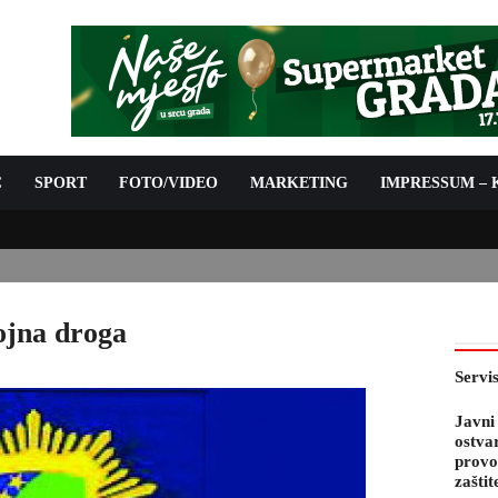
C
SPORT
FOTO/VIDEO
MARKETING
IMPRESSUM –
IJE ZA 05.08.2026.
ojna droga
Servi
Javni
ostva
provo
zaštit