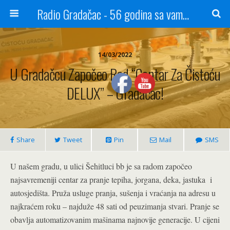
Radio Gradačac - 56 godina sa vama...
14/03/2022
U Gradačcu Započeo Rad “Centar Za Čistoću
DELUX” – Gradačac!
Share
Tweet
Pin
Mail
SMS
U našem gradu, u ulici Šehitluci bb je sa radom započeo
najsavremeniji centar za pranje tepiha, jorgana, deka, jastuka i
autosjedišta. Pruža usluge pranja, sušenja i vraćanja na adresu u
najkraćem roku – najduže 48 sati od peuzimanja stvari. Pranje se
obavlja automatizovanim mašinama najnovije generacije. U cijeni