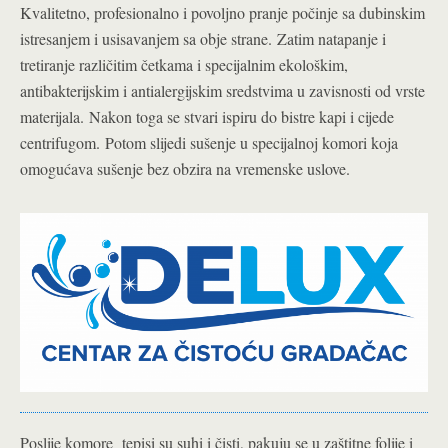
Kvalitetno, profesionalno i povoljno pranje počinje sa dubinskim
istresanjem i usisavanjem sa obje strane. Zatim natapanje i
tretiranje različitim četkama i specijalnim ekološkim,
antibakterijskim i antialergijskim sredstvima u zavisnosti od vrste
materijala. Nakon toga se stvari ispiru do bistre kapi i cijede
centrifugom. Potom slijedi sušenje u specijalnoj komori koja
omogućava sušenje bez obzira na vremenske uslove.
Poslije komore tepisi su suhi i čisti, pakuju se u zaštitne folije i