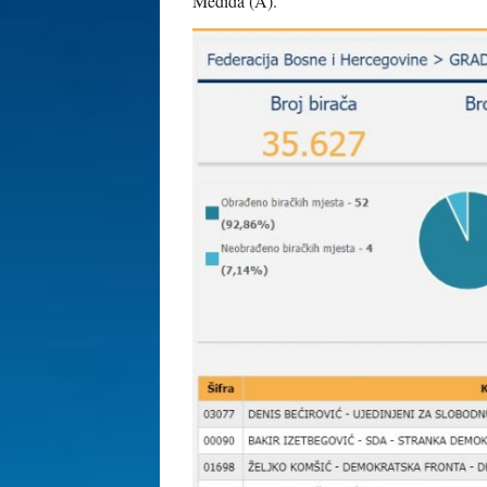
Mediđa (A).