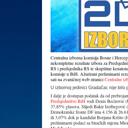
Centralna izborna komisija Bosne i Hercego
nekompletne rezultate izbora za Predsjedn
RS i predsjednika RS te skupštine kenaton
komisije u BiH. Ažurirani preliminarni rez
sati na zvaničnoj web stranici
Centralne iz
U izbornoj jedinici Gradačac nije bil
I dalje je dostupan podatak da od prebroja
Predsjedništvo BiH
vodi Denis Bećirović (
37,85% glasova. Slijedi Bakir Izetbegović
Demokratske fronte DF ima 4.156 ili 26.6
ili 3,07% dok je kandidat Borjana Krišto (
preliminarni podaci sa biračkih mjesta Mio