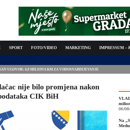
C
SPORT
FOTO/VIDEO
MARKETING
IMPRESSUM –
ISAN UGOVOR: 6,9 MILIONA KM ZA VODOSNABDIJEVANJE
dačac nije bilo promjena nakon
 podataka CIK BiH
VLAD
milio
06/08
Na „S
Međun