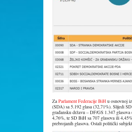
Za
Parlament Federacije BiH
u osnovnoj iz
(SDA) sa 5.192 glasa (32,71%). Slijedi S
građansku državu – DF/GS 1.347 glasova (
4,76%, te SD BiH sa 707 glasova ili 4,45% 
prebrojanih glasova. Ostali politički subjekt