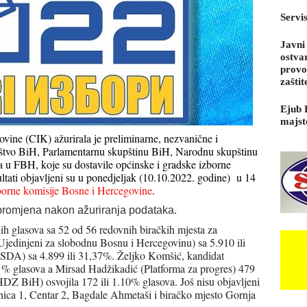
Servi
Javni
ostva
provo
zaštit
Ejub 
majst
vine (CIK) ažurirala je preliminarne, nezvanične i
ištvo BiH, Parlamentarnu skupštinu BiH, Narodnu skupštinu
a u FBH, koje su dostavile općinske i gradske izborne
ultati objavljeni su u ponedjeljak (10.10.2022. godine) u 14
borne komisije Bosne i Hercegovine
.
o promjena nakon ažuriranja podataka.
nih glasova sa 52 od 56 redovnih biračkih mjesta za
Ujedinjeni za slobodnu Bosnu i Hercegovinu) sa 5.910 ili
 (SDA) sa 4.899 ili 31,37%. Željko Komšić, kandidat
1% glasova a Mirsad Hadžikadić (Platforma za progres) 479
HDZ BiH) osvojila 172 ili 1.10% glasova. Još nisu objavljeni
nica 1, Centar 2, Bagdale Ahmetaši i biračko mjesto Gornja