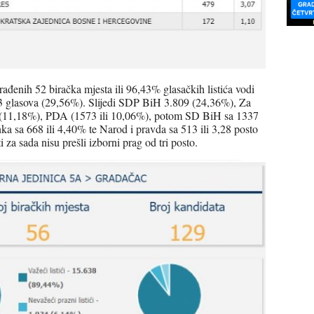
đenih 52 biračka mjesta ili 96,43% glasačkih listića vodi
3 glasova (29,56%). Slijedi SDP BiH 3.809 (24,36%), Za
 (11,18%), PDA (1573 ili 10,06%), potom SD BiH sa 1337
a sa 668 ili 4,40% te Narod i pravda sa 513 ili 3,28 posto
i za sada nisu prešli izborni prag od tri posto.