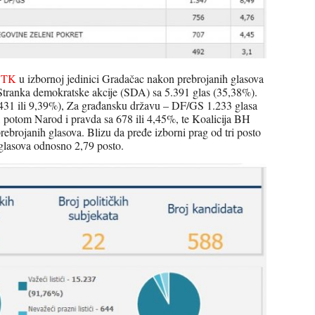
u TK
u izbornoj jedinici Gradačac nakon prebrojanih glasova
 Stranka demokratske akcije (SDA) sa 5.391 glas (35,38%).
431 ili 9,39%), Za građansku državu – DF/GS 1.233 glasa
 potom Narod i pravda sa 678 ili 4,45%, te Koalicija BH
prebrojanih glasova. Blizu da pređe izborni prag od tri posto
glasova odnosno 2,79 posto.