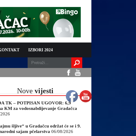
 KONTAKT
IZBORI 2024
Nove
vijesti
A TK – POTPISAN UGOVOR: 6,9
na KM za vodosnabdijevanje Gradačca
/2026
ajmu šljive“ u Gradačcu održat će se i 9.
arodni sajam pčelarstva
06/08/2026