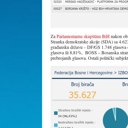
Za
Parlamentarnu skupštinu BiH
nakon obra
Stranka demokratske akcije (SDA) sa 4.62
građansku državu – DF/GS 1.748 glasova
glasova ili 8,81%, BOSS – Bosanska strank
prebrojanih glasova. Ostali politički subjekt