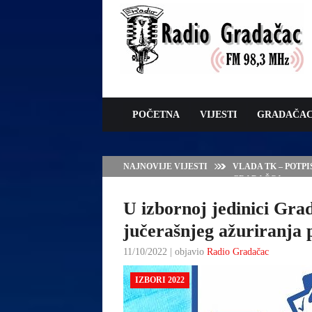
POČETNA
VIJESTI
GRADAČA
NAJNOVIJE VIJESTI
VLADA TK – POTP
GRADAČCA
U izbornoj jedinici Gra
jučerašnjeg ažuriranja
11/10/2022 | objavio
Radio Gradačac
IZBORI 2022