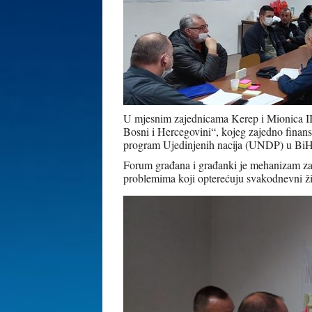
U mjesnim zajednicama Kerep i Mionica III
Bosni i Hercegovini“, kojeg zajedno finans
program Ujedinjenih nacija (UNDP) u BiH
Forum građana i građanki je mehanizam za 
problemima koji opterećuju svakodnevni živ