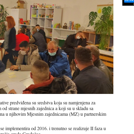
jative predviđena su sredstva koja su namjenjena za
 od strane mjesnih zajednica a koji su u skladu sa
đana u njihovim Mjesnim zajednicama (MZ) u partnerskim
e implementira od 2016. i trenutno se realizuje II faza u
dručja grada Gradačac.