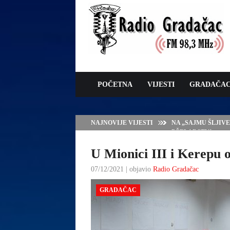
POČETNA
VIJESTI
GRADAČA
NAJNOVIJE VIJESTI
NA „SAJMU ŠLJIV
PČELARSTVA
U Mionici III i Kerepu
07/12/2021 | objavio
Radio Gradačac
GRADAČAC