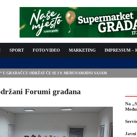
C
SPORT
FOTO/VIDEO
MARKETING
IMPRESSUM –
E“ U GRADAČCU ODRŽAT ĆE SE I 9. MEĐUNARODNI SAJAM
 održani Forumi građana
Na „S
Međun
Servi
Javni