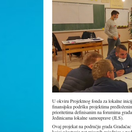
U okviru Projektnog fonda za lokalne inici
finansijsku podršku projektima predloženim
prioritetima definisanim na forumima gra
Jedinicama lokalne samouprave (JLS).
Ovaj projekat na području grada Gradačac s
kojoj učestvuje pet mjesnih zajednica s po