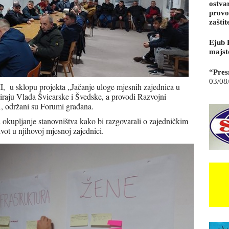
ostva
provo
zaštit
Ejub 
majst
“Pres
03/08
, u sklopu projekta „Jačanje uloge mjesnih zajednica u
iraju Vlada Švicarske i Švedske, a provodi Razvojni
, održani su Forumi građana.
okupljanje stanovništva kako bi razgovarali o zajedničkim
ot u njihovoj mjesnoj zajednici.