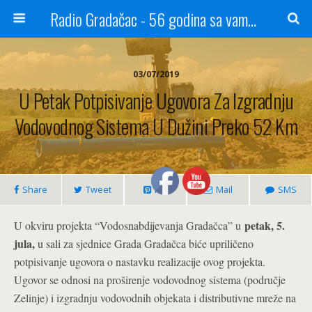
Radio Gradačac - 56 godina sa vama...
03/07/2019
U Petak Potpisivanje Ugovora Za Izgradnju
Vodovodnog Sistema U Dužini Preko 52 Km
Share
Tweet
Pin
Mail
SMS
petak, 5.
U okviru projekta “Vodosnabdijevanja Gradačca” u
jula,
u sali za sjednice Grada Gradačca biće upriličeno
potpisivanje ugovora o nastavku realizacije ovog projekta.
Ugovor se odnosi na proširenje vodovodnog sistema (područje
Zelinje) i izgradnju vodovodnih objekata i distributivne mreže na