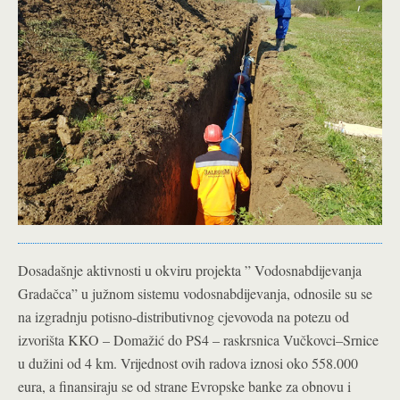
Dosadašnje aktivnosti u okviru projekta ” Vodosnabdijevanja
Gradačca” u južnom sistemu vodosnabdijevanja, odnosile su se
na izgradnju potisno-distributivnog cjevovoda na potezu od
izvorišta KKO – Domažić do PS4 – raskrsnica Vučkovci–Srnice
u dužini od 4 km. Vrijednost ovih radova iznosi oko 558.000
eura, a finansiraju se od strane Evropske banke za obnovu i