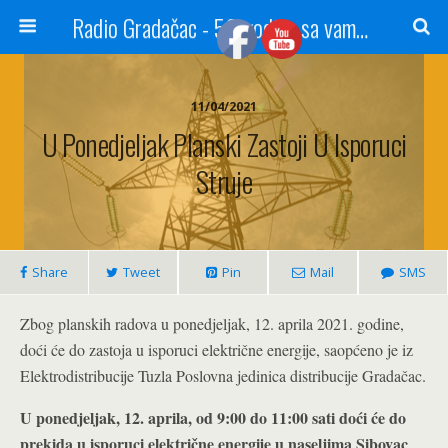
Radio Gradačac - 56 godina sa vama...
11/04/2021
U Ponedjeljak Planski Zastoji U Isporuci
Struje
Share
Tweet
Pin
Mail
SMS
Zbog planskih radova u ponedjeljak, 12. aprila 2021. godine,
doći će do zastoja u isporuci električne energije, saopćeno je iz
Elektrodistribucije Tuzla Poslovna jedinica distribucije Gradačac.
U ponedjeljak, 12. aprila,
od 9:00 do 11:00 sati doći će do
prekida u isporuci električne energije u naseljima Sibovac