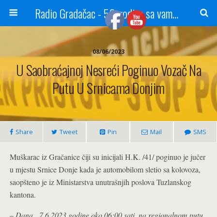
Radio Gradačac - 56 godina sa vama...
08/06/2023
U Saobraćajnoj Nesreći Poginuo Vozač Na
Putu U Srnicama Donjim
Share
Tweet
Pin
Mail
SMS
Muškarac iz Gračanice čiji su inicijali H.K. /41/ poginuo je jučer
u mjestu Srnice Donje kada je automobilom sletio sa kolovoza,
saopšteno je iz Ministarstva unutrašnjih poslova Tuzlanskog
kantona.
–
Dana, 7.6.2023.godine oko 06:00 sati, na regionalnom putu