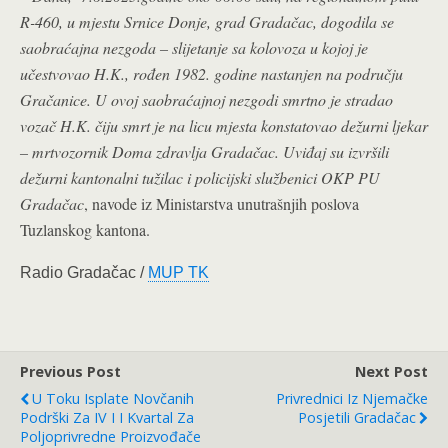
R-460, u mjestu Srnice Donje, grad Gradačac, dogodila se
saobraćajna nezgoda – slijetanje sa kolovoza u kojoj je
učestvovao H.K., rođen 1982. godine nastanjen na području
Gračanice. U ovoj saobraćajnoj nezgodi smrtno je stradao
vozač H.K. čiju smrt je na licu mjesta konstatovao dežurni ljekar
– mrtvozornik Doma zdravlja Gradačac. Uviđaj su izvršili
dežurni kantonalni tužilac i policijski službenici OKP PU
Gradačac
, navode iz
Ministarstva unutrašnjih poslova
Tuzlanskog kantona.
Radio Gradačac /
MUP TK
Previous Post
Next Post
U Toku Isplate Novčanih
Privrednici Iz Njemačke
Podrški Za IV I I Kvartal Za
Posjetili Gradačac
Poljoprivredne Proizvođače