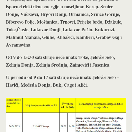
isporuci električne energije u naseljima: Kerep, Srnice
Donje, Vučkovci, Hrgovi Donji, Ormanica, Srnice Gornje,
Biberovo Polje, Moštanica, Trnovci, Prijeko brdo, Džakule,
Toke,Čuste, Lukavac Donji, Lukavac Pašin, Kukuruzi,
Mahmut Mahala, Gluhe, Alibašići, Kamberi, Grabov Gaj i
Avramovina.
Od 9 do 15:30 sati struje neće imati: Toke, Jelovče Selo,
Zelinja Donja, Zelinja Srednja, Zaimovići i Jasenica.
U periodu od 9 do 17 sati struje neće imati: Jelovče Selo –
Havići, Međeđa Donja, Buk, Cage i Alići.