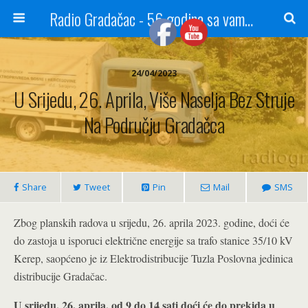
Radio Gradačac - 56 godina sa vama...
24/04/2023
U Srijedu, 26. Aprila, Više Naselja Bez Struje
Na Području Gradačca
Share
Tweet
Pin
Mail
SMS
Zbog planskih radova u srijedu, 26. aprila 2023. godine, doći će
do zastoja u isporuci električne energije sa trafo stanice 35/10 kV
Kerep, saopćeno je iz Elektrodistribucije Tuzla Poslovna jedinica
distribucije Gradačac.
U srijedu, 26. aprila, od 9 do 14 sati doći će do prekida u