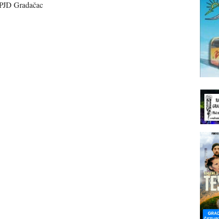
 PJD Gradačac