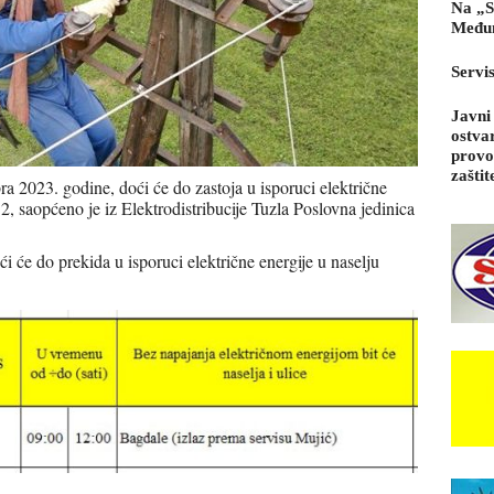
Na „S
Međun
Servi
Javni
ostva
provo
zaštit
a 2023. godine, doći će do zastoja u isporuci električne
 2, saopćeno je iz Elektrodistribucije Tuzla Poslovna jedinica
i će do prekida u isporuci električne energije u naselju