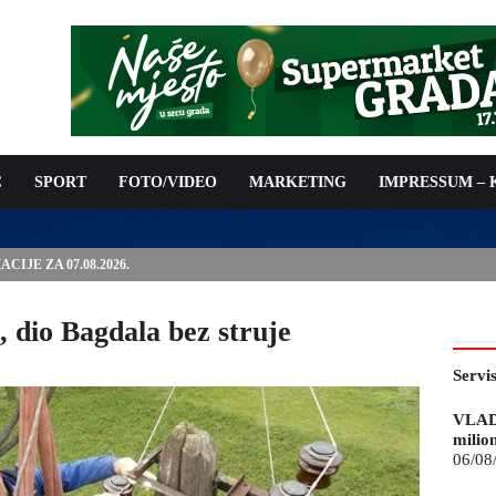
C
SPORT
FOTO/VIDEO
MARKETING
IMPRESSUM –
IJE ZA 07.08.2026.
, dio Bagdala bez struje
Servi
VLAD
milio
06/08