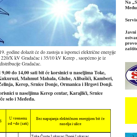
Na „S
Međun
Servi
Javni
ostva
provo
zaštit
9. godine dolazit će do zastoja u isporuci električne energije
ica 220/X kV Gradačac i 35/10 kV Kerep , saopćeno je iz
distribucije Gradačac.
,00 do 14,00 sati bit će korsinici u naseljima Toke,
Kukuruzi, Mahmut Mahala, Gluhe, Alibašići, Kamberi,
elinja, Kerep, Srnice Donje, Ormanica i Hrgovi Donji.
orisnici u naseljima Kerep centar, Karajlići, Srnice
če selo i Međeđa.