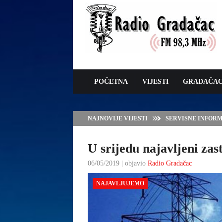
POČETNA
VIJESTI
GRADAČA
NAJNOVIJE VIJESTI
VLADA TK – POTP
GRADAČCA
U srijedu najavljeni zast
06/05/2019 | objavio
Radio Gradačac
NAJAVLJUJEMO