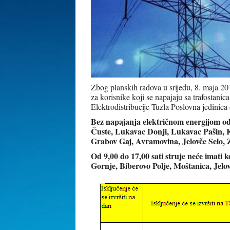
Zbog planskih radova u srijedu, 8. maja 201
za korisnike koji se napajaju sa trafostan
Elektrodistribucije Tuzla Poslovna jedinica 
Bez napajanja električnom energijom od 9
Čuste, Lukavac Donji, Lukavac Pašin, 
Grabov Gaj, Avramovina, Jelovče Selo, Z
Od 9,00 do 17,00 sati struje neće imati k
Gornje, Biberovo Polje, Moštanica, Jelov