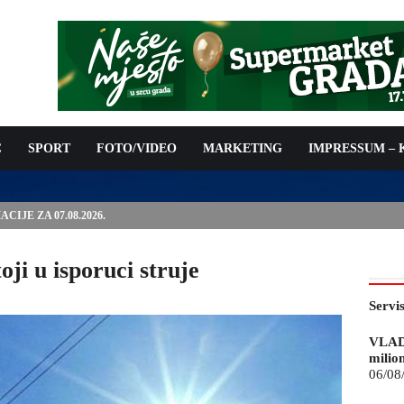
C
SPORT
FOTO/VIDEO
MARKETING
IMPRESSUM –
ISAN UGOVOR: 6,9 MILIONA KM ZA VODOSNABDIJEVANJE
oji u isporuci struje
Servi
VLAD
milio
06/08