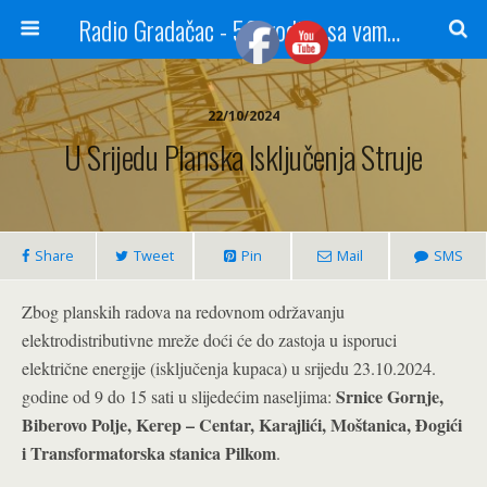
Radio Gradačac - 56 godina sa vama...
22/10/2024
U Srijedu Planska Isključenja Struje
Share
Tweet
Pin
Mail
SMS
Zbog planskih radova na redovnom održavanju
elektrodistributivne mreže doći će do zastoja u isporuci
električne energije (isključenja kupaca) u srijedu 23.10.2024.
Srnice Gornje,
godine od 9 do 15 sati u slijedećim naseljima:
Biberovo Polje, Kerep – Centar, Karajlići, Moštanica, Đogići
i Transformatorska stanica Pilkom
.