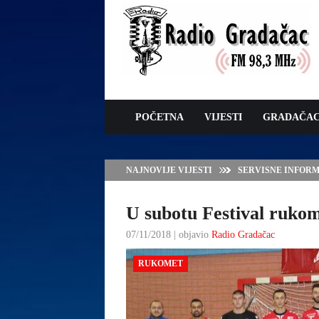
POČETNA
VIJESTI
GRADAČA
NAJNOVIJE VIJESTI
VLADA TK – POTP
GRADAČCA
U subotu Festival ruko
07/11/2018 | objavio
Radio Gradačac
RUKOMET