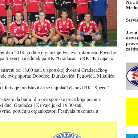
Na „S
Međun
Servi
Javni
ostva
provo
zaštit
embra 2018. godine organizuje Festival rukometa. Povod je
upa Sjever) između ekipa RK “Gradačac” i RK “Krivaja” iz
 susretu od 18,00 sati, u sportskoj dvorani Gradačačkog
gende ovog sporta: Doborce, Durakovića, Petrovića, Mikulića,
e…
 Krivaje predstavit će se najmlađi članovi RK “Speed”
atizere da budu dio ove sportske priče koja počinje
i duel Gradačca i Krivaje je od 19,30 sati.
svrhe, poručuju organiozatori Festivala rukometa u