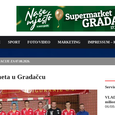
C
SPORT
FOTO/VIDEO
MARKETING
IMPRESSUM –
ISAN UGOVOR: 6,9 MILIONA KM ZA VODOSNABDIJEVANJE
meta u Gradačcu
Servi
VLAD
milio
06/08