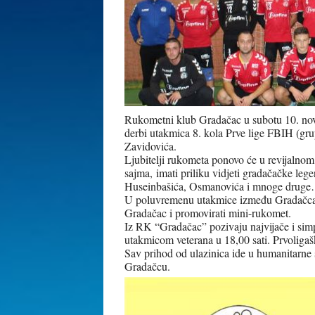
Rukometni klub Gradačac u subotu 10. nov
derbi utakmica 8. kola Prve lige FBIH (gr
Zavidovića.
Ljubitelji rukometa ponovo će u revijalnom
sajma, imati priliku vidjeti gradačačke le
Huseinbašića, Osmanovića i mnoge drug
U poluvremenu utakmice između Gradačca i
Gradačac i promovirati mini-rukomet.
Iz RK “Gradačac” pozivaju najvijače i simp
utakmicom veterana u 18,00 sati. Prvoligašk
Sav prihod od ulazinica ide u humanitarne 
Gradačcu.