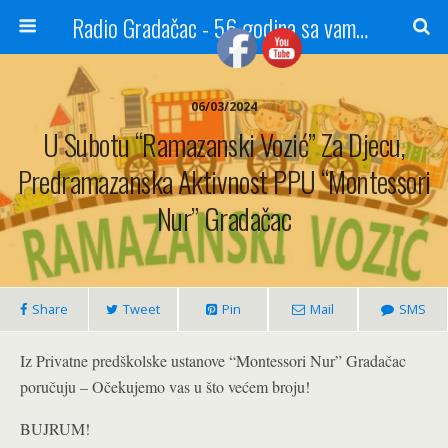
Radio Gradačac - 56 godina sa vama...
06/03/2024
U Subotu “Ramazanski Vozić” Za Djecu,
Predramazanska Aktivnost PPU “Montessori
Nur” Gradačac
Share
Tweet
Pin
Mail
SMS
Iz Privatne predškolske ustanove “Montessori Nur” Gradačac
poručuju – Očekujemo vas u što većem broju!
BUJRUM!