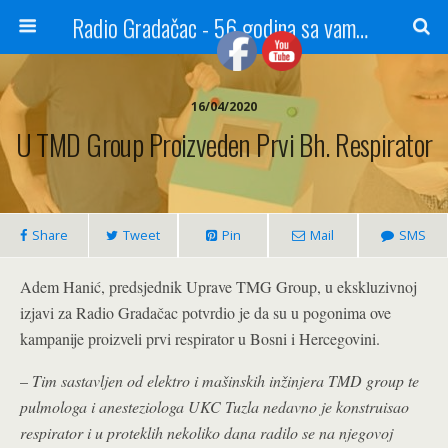
Radio Gradačac - 56 godina sa vama...
16/04/2020
U TMD Group Proizveden Prvi Bh. Respirator
Share
Tweet
Pin
Mail
SMS
Adem Hanić, predsjednik Uprave TMG Group, u ekskluzivnoj
izjavi za Radio Gradačac potvrdio je da su u pogonima ove
kampanije proizveli prvi respirator u Bosni i Hercegovini.
–
Tim sastavljen od elektro i mašinskih inžinjera TMD group te
pulmologa i anesteziologa UKC Tuzla nedavno je konstruisao
respirator i u proteklih nekoliko dana radilo se na njegovoj