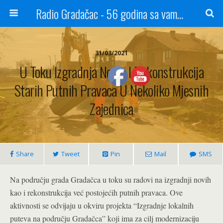
Radio Gradačac - 56 godina sa vama...
31/03/2021
U Toku Izgradnja Novih I Rekonstrukcija
Starih Putnih Pravaca U Nekoliko Mjesnih
Zajednica
Share
Tweet
Pin
Mail
SMS
Na području grada Gradačca u toku su radovi na izgradnji novih
kao i rekonstrukcija već postojećih putnih pravaca. Ove
aktivnosti se odvijaju u okviru projekta “Izgradnje lokalnih
puteva na području Gradačca” koji ima za cilj modernizaciju