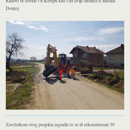
Radovi se izvode i u Kerepu kao i na dvije dionice u Međiđi
Donjoj.
Završetkom ovog projekta izgradit će se ili rekonstruisati 39