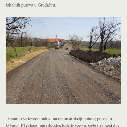
lokalnih puteva u Gradačcu.
Trenutno se izvode radovi na rekonstrukciji putnog pravca u
Mionici III (glavni put) dionica koja je veoma važna za ovaj dio