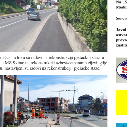
Na „S
Međun
Servi
Javni
ostva
provo
zaštit
čca” u toku su radovi na rekonstrukciji pješačkih staza u
u MZ Svirac na rekonstrukciji azbest-cementnih cijevi, gdje
, nastavljeni su radovi na rekonstrukciji pješačke staze.