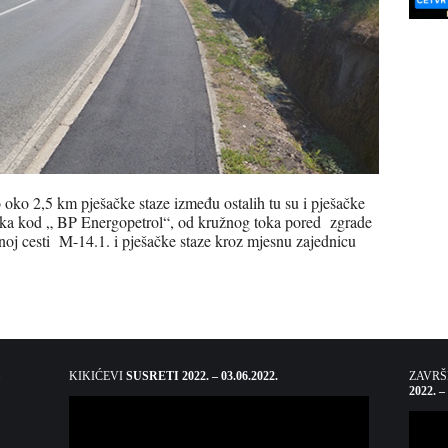
oko 2,5 km pješačke staze između ostalih tu su i pješačke
toka kod „ BP Energopetrol“, od kružnog toka pored zgrade
noj cesti M-14.1. i pješačke staze kroz mjesnu zajednicu
KIKIĆEVI
SUSRETI 2022. – 03.06.2022.
ZAVR
2022. –