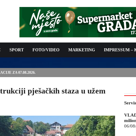
C
SPORT
FOTO/VIDEO
MARKETING
IMPRESSUM –
IJE ZA 07.08.2026.
trukciji pješačkih staza u užem
Servi
VLAD
milio
06/08