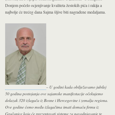
Donjem počelo ocjenjivanje kvaliteta žestokih pića i rakija a
najbolje će trećeg dana Sajma šljive biti nagrađene medaljama.
– U godini kada obilježavamo jubilej
50 godina postojanja ove sajamske manifestacije očekujemo
dolazak 320 izlagača iz Bosne i Hercegovine i zemalja regiona.
Ove godine ćemo među izlagačima imati domaću firmu iz
Gračanice koja će prezentovati sisteme za navodnjavanje te