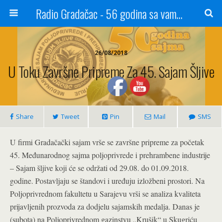
Radio Gradačac - 56 godina sa vama...
26/08/2018
U Toku Završne Pripreme Za 45. Sajam Šljive
Share
Tweet
Pin
Mail
SMS
U firmi Gradačački sajam vrše se završne pripreme za početak
45. Međunarodnog sajma poljoprivrede i prehrambene industrije
– Sajam šljive koji će se održati od 29.08. do 01.09.2018.
godine. Postavljaju se štandovi i uređuju izložbeni prostori. Na
Poljoprivrednom fakultetu u Sarajevu vrši se analiza kvaliteta
prijavljenih prozvoda za dodjelu sajamskih medalja. Danas je
(subota) na Poljoprivrednom gazinstvu „Krušik“ u Skugriću