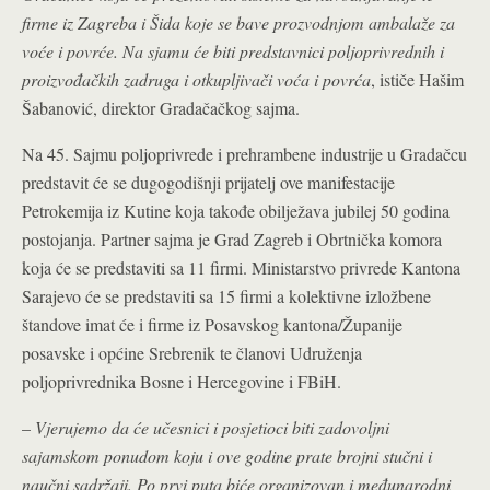
firme iz Zagreba i Šida koje se bave prozvodnjom ambalaže za
voće i povrće. Na sjamu će biti predstavnici poljoprivrednih i
proizvođačkih zadruga i otkupljivači voća i povrća
, ističe Hašim
Šabanović, direktor Gradačačkog sajma.
Na 45. Sajmu poljoprivrede i prehrambene industrije u Gradačcu
predstavit će se dugogodišnji prijatelj ove manifestacije
Petrokemija iz Kutine koja takođe obilježava jubilej 50 godina
postojanja. Partner sajma je Grad Zagreb i Obrtnička komora
koja će se predstaviti sa 11 firmi. Ministarstvo privrede Kantona
Sarajevo će se predstaviti sa 15 firmi a kolektivne izložbene
štandove imat će i firme iz Posavskog kantona/Županije
posavske i općine Srebrenik te članovi Udruženja
poljoprivrednika Bosne i Hercegovine i FBiH.
–
Vjerujemo da će učesnici i posjetioci biti zadovoljni
sajamskom ponudom koju i ove godine prate brojni stučni i
naučni sadržaji. Po prvi puta biće organizovan i međunarodni