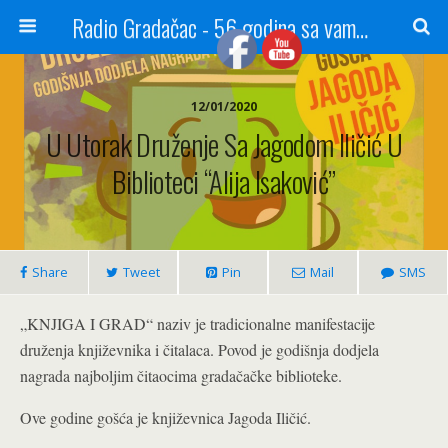
Radio Gradačac - 56 godina sa vama...
12/01/2020
U Utorak Druženje Sa Jagodom Iličić U
Biblioteci “Alija Isaković”
Share
Tweet
Pin
Mail
SMS
„KNJIGA I GRAD“ naziv je tradicionalne manifestacije
druženja književnika i čitalaca. Povod je godišnja dodjela
nagrada najboljim čitaocima gradačačke biblioteke.
Ove godine gošća je književnica Jagoda Iličić.