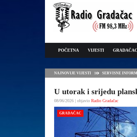
POČETNA
VIJESTI
GRADAČA
NAJNOVIJE VIJESTI
JAVNI POZIV ZA 
SUFINANSIRANJE
ZAŠTITE OVACA I
U utorak i srijedu plans
08/06/2026 | objavio
Radio Gradačac
GRADAČAC