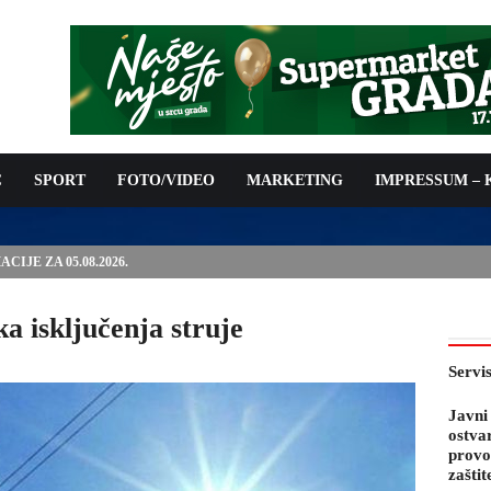
C
SPORT
FOTO/VIDEO
MARKETING
IMPRESSUM –
PODNOŠENJE ZAHTJEVA ZA OSTVARIVANJE PRAVA NA
 TROŠKOVA PROVOĐENJA PROGRAMA PREVENTIVNIH MJERA
 KOZA
ka isključenja struje
Servi
Javni
ostva
provo
zaštit