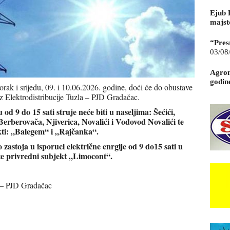
Ejub 
majst
“Pres
03/08
Agrom
godin
rak i srijedu, 09. i 10.06.2026. godine, doći će do obustave
 iz Elektrodistribucije Tuzla – PJD Gradačac.
d 9 do 15 sati struje neće biti u naseljima: Šećići,
 Berberovača, Njiverica, Novalići i Vodovod Novalići te
ekti: „Balegem“ i „Rajčanka“.
 zastoja u isporuci električne enrgije od 9 do15 sati u
te privredni subjekt „Limocont“.
a – PJD Gradačac