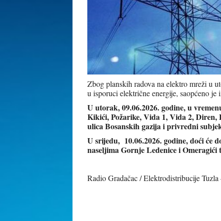
Zbog planskih radova na elektro mreži u uto
u isporuci električne energije, saopćeno je
U utorak, 09.06.2026. godine, u vremenu o
Kikići, Požarike, Vida 1, Vida 2, Diren,
ulica Bosanskih gazija i privredni subj
U srijedu, 10.06.2026. godine, doći će do
naseljima Gornje Ledenice i Omeragići 
Radio Gradačac / Elektrodistribucije Tuzl