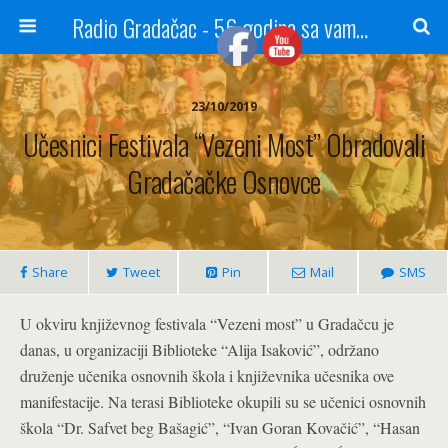
Radio Gradačac - 56 godina sa vama...
23/10/2019
Učesnici Festivala “Vezeni Most” Obradovali
Gradačačke Osnovce
Share
Tweet
Pin
Mail
SMS
U okviru književnog festivala “Vezeni most” u Gradačcu je
danas, u organizaciji Biblioteke “Alija Isaković”, održano
druženje učenika osnovnih škola i književnika učesnika ove
manifestacije. Na terasi Biblioteke okupili su se učenici osnovnih
škola “Dr. Safvet beg Bašagić”, “Ivan Goran Kovačić”, “Hasan