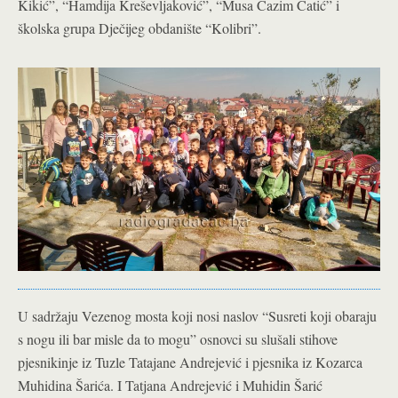
Kikić”, “Hamdija Kreševljaković”, “Musa Ćazim Ćatić” i
školska grupa Dječijeg obdanište “Kolibri”.
U sadržaju Vezenog mosta koji nosi naslov “Susreti koji obaraju
s nogu ili bar misle da to mogu” osnovci su slušali stihove
pjesnikinje iz Tuzle Tatajane Andrejević i pjesnika iz Kozarca
Muhidina Šarića. I Tatjana Andrejević i Muhidin Šarić