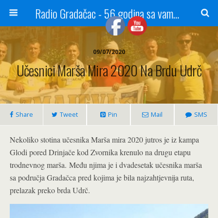
Radio Gradačac - 56 godina sa vama...
09/07/2020
Učesnici Marša Mira 2020 Na Brdu Udrč
Share
Tweet
Pin
Mail
SMS
Nekoliko stotina učesnika Marša mira 2020 jutros je iz kampa
Glodi pored Drinjače kod Zvornika krenulo na drugu etapu
trodnevnog marša.
Među njima je i dvadesetak učesnika marša
sa područja Gradačca pred kojima je bila najzahtjevnija ruta,
prelazak preko brda Udrč.