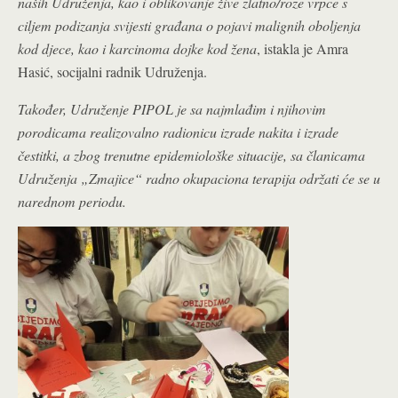
naših Udruženja, kao i oblikovanje žive zlatno/roze vrpce s
ciljem podizanja svijesti građana o pojavi malignih oboljenja
kod djece, kao i karcinoma dojke kod žena
, istakla je Amra
Hasić, socijalni radnik Udruženja.
Također, Udruženje PIPOL je sa najmlađim i njihovim
porodicama realizovalno radionicu izrade nakita i izrade
čestitki, a zbog trenutne epidemiološke situacije, sa članicama
Udruženja „Zmajice“ radno okupaciona terapija održati će se u
narednom periodu.