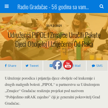
Radio Gradačac - 56 godina sa vama...
31/12/2021
Udruženja PIPOL I Zmajice Uručili Pakete
Djeci Oboljeloj I Izliječenoj Od Raka
Share
Tweet
Pin
Mail
SMS
Udruženje porodica i prijatelja djece oboljele od leukemije i
drugih malignih bolesti „PIPOL“ u partnerstvu sa Udruženjem
„Zmajice“ Gradačac realizuju projekat pod nazivom
“Pobijedimo mRAK zajedno” čiji je generalni pokrovitelj Grad
Gradačac.