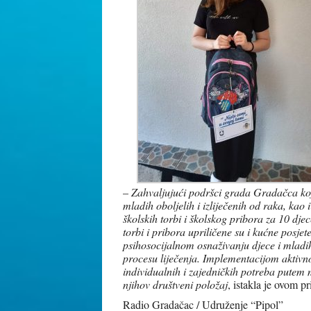
–
Zahvaljujući podršci grada Gradačca koji
mladih oboljelih i izliječenih od raka, kao 
školskih torbi i školskog pribora za 10 dj
torbi i pribora upriličene su i kućne posj
psihosocijalnom osnaživanju djece i mladih
procesu liječenja. Implementacijom aktivno
individualnih i zajedničkih potreba putem 
njihov društveni položaj
, istakla je ovom 
Radio Gradačac / Udruženje “Pipol”