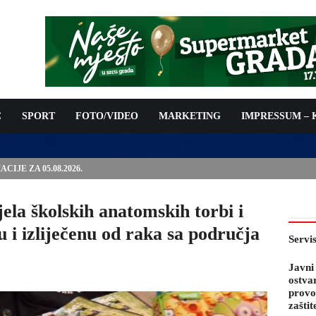
C
SPORT
FOTO/VIDEO
MARKETING
IMPRESSUM –
PODNOŠENJE ZAHTJEVA ZA OSTVARIVANJE PRAVA NA
 TROŠKOVA PROVOĐENJA PROGRAMA PREVENTIVNIH MJERA
 KOZA
ela školskih anatomskih torbi i
u i izliječenu od raka sa područja
Servi
Javni
ostva
provo
zaštit