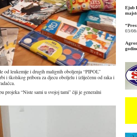
Ejub 
majst
“Pres
03/08
Agrom
godin
jele od leukemije i drugih malignih oboljenja “PIPOL”
rbi i školskog pribora za djecu oboljelu i izliječenu od raka i
radačca.
pu projeka “Niste sami u svojoj tami” čiji je generalni