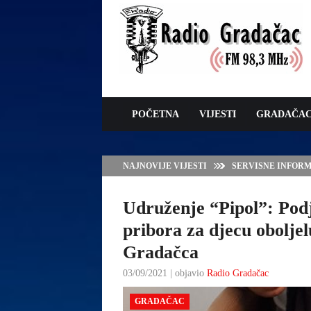
POČETNA
VIJESTI
GRADAČA
NAJNOVIJE VIJESTI
JAVNI POZIV ZA 
SUFINANSIRANJE
ZAŠTITE OVACA I
Udruženje “Pipol”: Podj
pribora za djecu oboljel
Gradačca
03/09/2021 | objavio
Radio Gradačac
GRADAČAC