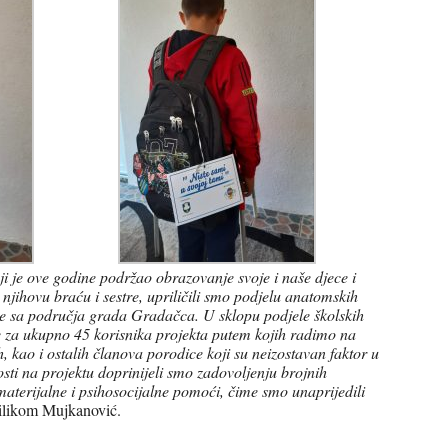
 je ove godine podržao obrazovanje svoje i naše djece i
i njihovu braću i sestre, upriličili smo podjelu anatomskih
ece sa područja grada Gradačca. U sklopu podjele školskih
ete za ukupno 45 korisnika projekta putem kojih radimo na
, kao i ostalih članova porodice koji su neizostavan faktor u
sti na projektu doprinijeli smo zadovoljenju brojnih
materijalne i psihosocijalne pomoći, čime smo unaprijedili
prilikom Mujkanović.