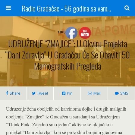
Radio Gradačac - 56 godina sa vama...
10/04/2019
UDRUŽENJE “ZMAJICE”: U Okviru Projekta
“Dani Zdravlja” U Gradačcu Će Se Obaviti 50
Mamografskih Pregleda
Share
Tweet
Pin
Mail
SMS
Udruzenje žena oboljelih od karcinoma dojke i drugih malignih
oboljenja “Zmajice” iz Gradačca u saradanji sa Udruženjem
“Think Pink -Zajedno smo jedno” aktivno se uključilo u
projekat “Dani zdravlja” koji se provodi u brojnim gradovima