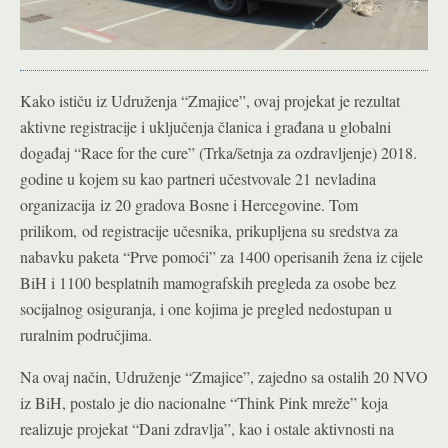
Kako ističu iz Udruženja “Zmajice”, ovaj projekat je rezultat
aktivne registracije i uključenja članica i građana u globalni
događaj “Race for the cure” (Trka/šetnja za ozdravljenje) 2018.
godine u kojem su kao partneri učestvovale 21 nevladina
organizacija iz 20 gradova Bosne i Hercegovine. Tom
prilikom, od registracije učesnika, prikupljena su sredstva za
nabavku paketa “Prve pomoći” za 1400 operisanih žena iz cijele
BiH i 1100 besplatnih mamografskih pregleda za osobe bez
socijalnog osiguranja, i one kojima je pregled nedostupan u
ruralnim područjima.
Na ovaj način, Udruženje “Zmajice”, zajedno sa ostalih 20 NVO
iz BiH, postalo je dio nacionalne “Think Pink mreže” koja
realizuje projekat “Dani zdravlja”, kao i ostale aktivnosti na