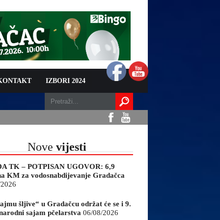
 KONTAKT
IZBORI 2024
Nove
vijesti
A TK – POTPISAN UGOVOR: 6,9
na KM za vodosnabdijevanje Gradačca
/2026
ajmu šljive“ u Gradačcu održat će se i 9.
arodni sajam pčelarstva
06/08/2026