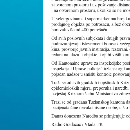
zatvorenom prostoru i uz poštivanje dista
i na otvorenom prostoru, ukoliko se ne može
U veletrgovinama i supermarketima broj ku
prodajnog objekta po potrošaču, a bez obzir
boravak više od 400 potrošača.
Od svih poslovnih subjekata i drugih pravni
podrazumjevaju istovremeni boravak većeg b
kina, prostorije javnih institucija, restorani,
redara na ulazu u objekte, koji bi vršili ko
Od Kantonalne uprave za inspekcijske posl
inspekcija i Uprave policije Tuzlanskog kan
pojačan nadzor u smislu kontrole poštovan
Traži se od svih gradskih i opštinskih Kriz
epidemioloških mjera, preporuka i naredbi
izvještaj Kriznom štabu Ministarstva zdrav
Traži se od građana Tuzlanskog kantona da
pacijenata čine nevakcinisane osobe, u što 
Danas donesena Naredba se primjenjuje od
Radio Gradačac / Vlada TK