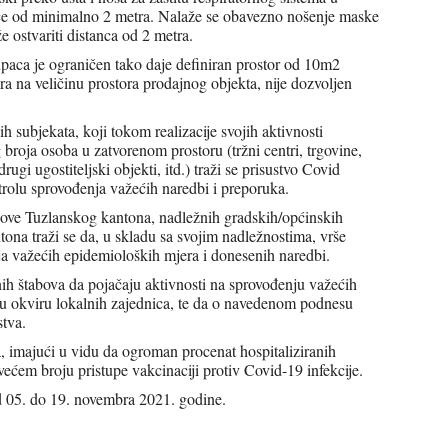
nce od minimalno 2 metra. Nalaže se obavezno nošenje maske
 ostvariti distanca od 2 metra.
paca je ograničen tako daje definiran prostor od 10m
2
a na veličinu prostora prodajnog objekta, nije dozvoljen
h subjekata, koji tokom realizacije svojih aktivnosti
roja osoba u zatvorenom prostoru (tržni centri, trgovine,
 drugi ugostiteljski objekti, itd.) traži se prisustvo Covid
ntrolu sprovođenja važećih naredbi i preporuka.
ove Tuzlanskog kantona, nadležnih gradskih/općinskih
tona traži se da, u skladu sa svojim nadležnostima, vrše
ja važećih epidemioloških mjera i donesenih naredbi.
nih štabova da pojačaju aktivnosti na sprovođenju važećih
 u okviru lokalnih zajednica, te da o navedenom podnesu
stva.
, imajući u vidu da ogroman procenat hospitaliziranih
većem broju pristupe vakcinaciji protiv Covid-19 infekcije.
 05. do 19. novembra 2021. godine.