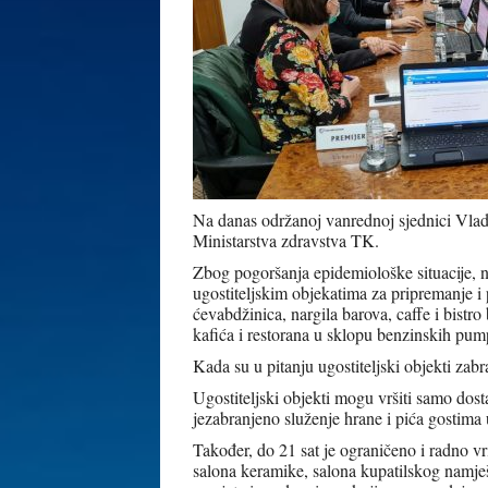
Na danas održanoj vanrednoj sjednici Vlad
Ministarstva zdravstva TK.
Zbog pogoršanja epidemiološke situacije, 
ugostiteljskim objekatima za pripremanje i p
ćevabdžinica, nargila barova, caffe i bistro
kafića i restorana u sklopu benzinskih pumpi
Kada su u pitanju ugostiteljski objekti zab
Ugostiteljski objekti mogu vršiti samo dost
jezabranjeno služenje hrane i pića gostima 
Također, do 21 sat je ograničeno i radno vr
salona keramike, salona kupatilskog namje