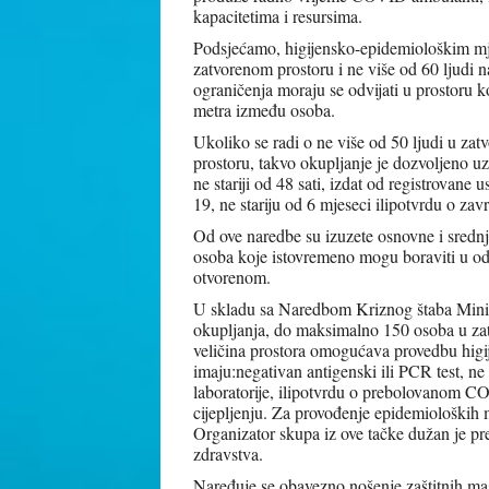
kapacitetima i resursima.
Podsjećamo, higijensko-epidemiološkim mje
zatvorenom prostoru i ne više od 60 ljudi 
ograničenja moraju se odvijati u prostoru
metra između osoba.
Ukoliko se radi o ne više od 50 ljudi u za
prostoru, takvo okupljanje je dozvoljeno uz 
ne stariji od 48 sati, izdat od registrovane
19, ne stariju od 6 mjeseci ilipotvrdu o zav
Od ove naredbe su izuzete osnovne i srednj
osoba koje istovremeno mogu boraviti u od
otvorenom.
U skladu sa Naredbom Kriznog štaba Minist
okupljanja, do maksimalno 150 osoba u za
veličina prostora omogućava provedbu higi
imaju:negativan antigenski ili PCR test, ne s
laboratorije, ilipotvrdu o prebolovanom CO
cijepljenju. Za provođenje epidemioloških 
Organizator skupa iz ove tačke dužan je pr
zdravstva.
Naređuje se obavezno nošenje zaštitnih mask