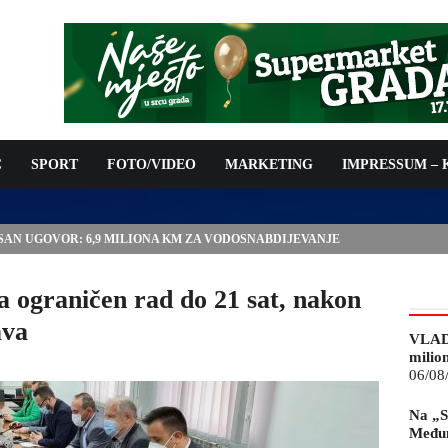
C
SPORT
FOTO/VIDEO
MARKETING
IMPRESSUM –
ISAN UGOVOR: 6,9 MILIONA KM ZA VODOSNABDIJEVANJE
a ograničen rad do 21 sat, nakon
ava
VLAD
milio
06/08
Na „S
Međun