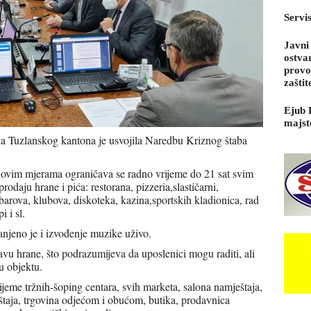
Servi
Javni
ostva
provo
zaštit
Ejub 
majst
a Tuzlanskog kantona je usvojila Naredbu Kriznog štaba
novim mjerama ograničava se radno vrijeme do 21 sat svim
rodaju hrane i pića: restorana, pizzeria,slastičarni,
 barova, klubova, diskoteka, kazina,sportskih kladionica, rad
 i sl.
ranjeno je i izvođenje muzike uživo.
avu hrane, što podrazumijeva da uposlenici mogu raditi, ali
u objektu.
ijeme tržnih-šoping centara, svih marketa, salona namještaja,
štaja, trgovina odjećom i obućom, butika, prodavnica