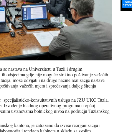
a se nastava na Univerzitetu u Tuzli i drugim
ili odsjecima gdje nije moguće striktno poštivanje važećih
tucija, može odvijati i na druge načine realizacije nastave
poštivanja važećih mjera i sprečavanja daljeg širenja
e specijalističko-konsultativnih usluga na JZU UKC Tuzla,
eve. Izvođenje hladnog operativnog programa u općoj
stvenim ustanovama bolničkog nivoa na području Tuzlanskog
skog kantona, je zatraženo da izvrše reorganizaciju i
boratorija i rendgen kabineta u skladu sa svojim