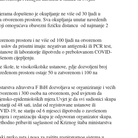
rama dopušteno je okupljanje ne više od 30 ljudi u
na otvorenom prostoru. Sva okupljanja unutar navedenih
 koji omogućava obavezni fizičku distancu od najmanje 2
tvorenom prostoru i ne više od 100 ljudi na otvorenom
uslov da prisutni imaju: negativan antigenski ili PCR test,
 ustanove ili laboratorije ilipotvrdu o prebolovanom COVID-
ršenom cijepljenju.
e škole, te visokoškolske ustanove, gdje dozvoljeni broj
ređenom prostoru ostaje 50 u zatvorenom i 100 na
arstva zdravstva F BiH dozvoljava se organiziranje i većih
tvorenom i 300 osoba na otvorenom, pod uvjetom da
jensko-epidemioloških mjera.Uvjet je da svi sudionici skupa
tariji od 48 sati, izdat od registrovane ustanove ili
VID-19, ne stariju od 6 mjeseci ilipotvrdu o završenom
mjera i organizaciju skupa je odgovoran organizator skupa.
ethodno pribaviti saglasnost od Kriznog štaba ministarstva
i preko usta i nosa za zaštitu respiratornog sistema u