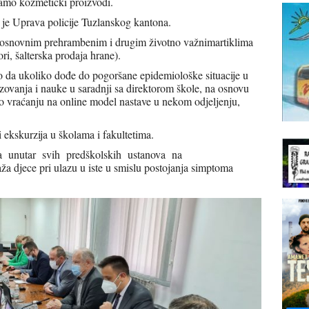
samo kozmetički proizvodi.
je Uprava policije Tuzlanskog kantona.
 osnovnim prehrambenim i drugim životno važnimartiklima
i, šalterska prodaja hrane).
io da ukoliko dođe do pogoršane epidemiološke situacije u
zovanja i nauke u saradnji sa direktorom škole, na osnovu
o vraćanju na online model nastave u nekom odjeljenju,
 i ekskurzija u školama i fakultetima.
elja unutar svih predškolskih ustanova na
ža djece pri ulazu u iste u smislu postojanja simptoma