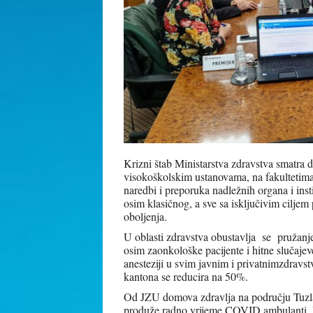
Krizni štab Ministarstva zdravstva smatra d
visokoškolskim ustanovama, na fakultetima 
naredbi i preporuka nadležnih organa i insti
osim klasičnog, a sve sa isključivim ciljem 
oboljenja.
U oblasti zdravstva obustavlja se pružanj
osim zaonkološke pacijente i hitne slučaj
anesteziji u svim javnim i privatnimzdrav
kantona se reducira na 50%.
Od JZU domova zdravlja na području Tuzlan
produže radno vrijeme COVID ambulanti, la