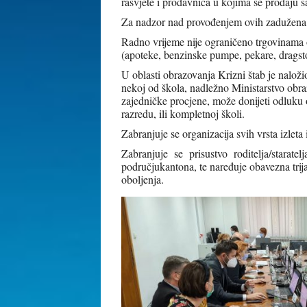
rasvjete i prodavnica u kojima se prodaju 
Za nadzor nad provođenjem ovih zadužena 
Radno vrijeme nije ograničeno trgovinama
(apoteke, benzinske pumpe, pekare, dragstor
U oblasti obrazovanja Krizni štab je nalož
nekoj od škola, nadležno Ministarstvo obra
zajedničke procjene, može donijeti odluku 
razredu, ili kompletnoj školi.
Zabranjuje se organizacija svih vrsta izleta
Zabranjuje se prisustvo roditelja/starat
područjukantona, te naređuje obavezna trija
oboljenja.