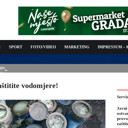
C
SPORT
FOTO/VIDEO
MARKETING
IMPRESSUM –
PODNOŠENJE ZAHTJEVA ZA OSTVARIVANJE PRAVA NA
 TROŠKOVA PROVOĐENJA PROGRAMA PREVENTIVNIH MJERA
 KOZA
aštitite vodomjere!
Servi
Javni
ostva
provo
zaštit