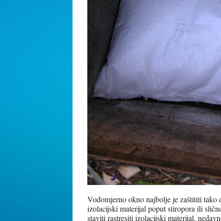
Vodomjerno okno najbolje je zaštititi tako 
izolacijski materijal poput stiropora ili sl
staviti rastresiti izolacijski materijal, neda