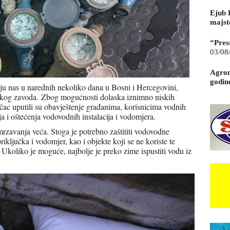
Ejub 
majst
“Pres
03/08
Agrom
godin
uju nas u narednih nekoliko dana u Bosni i Hercegovini,
škog zavoda.
Zbog mogućnosti dolaska iznimno niskih
ac uputili su obavještenje građanima, korisnicima vodnih
a i oštećenja vodovodnih instalacija i vodomjera.
mrzavanja veća. Stoga je potrebno zaštititi vodovodne
iključka i vodomjer, kao i objekte koji se ne koriste te
. Ukoliko je moguće, najbolje je preko zime ispustiti vodu iz