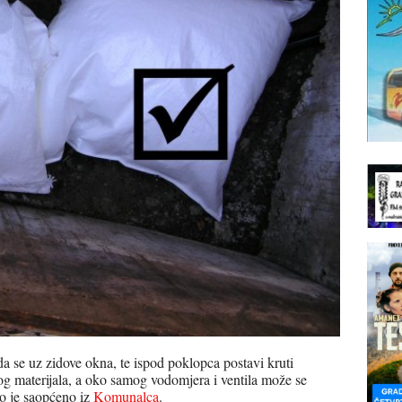
da se uz zidove okna, te ispod poklopca postavi kruti
ičnog materijala, a oko samog vodomjera i ventila može se
vno je saopćeno iz
Komunalca
.