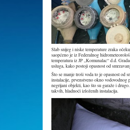
Slab snijeg i niske temperature zraka oček
saopćeno je iz Federalnog hidrometeorolo
temperatura iz JP „Komunalac“ d.d. Gradač
usluga, kako postoji opasnost od smrzavanj
Što se manje troši voda to je opasnost od s
instalacije, prvenstveno okno vodovodnog pr
negrijani objekti, kao što su garaže i drugo
takvih, hladnoći izloženih instalacija.