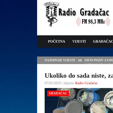
POČETNA
VIJESTI
GRADAČA
NAJNOVIJE VIJESTI
JAVNI POZIV ZA 
SUFINANSIRANJE
ZAŠTITE OVACA I
Ukoliko do sada niste, z
07/01/2019 | objavio
Radio Gradačac
GRADAČAC