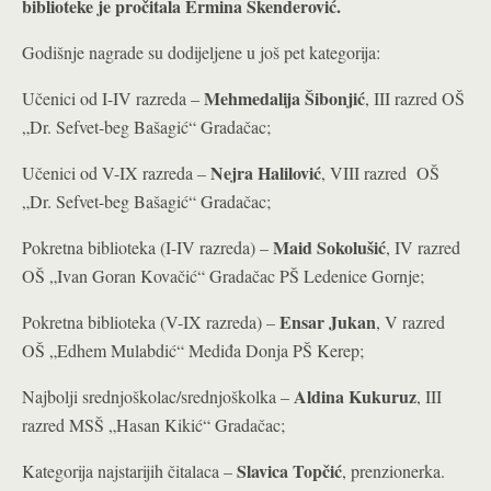
biblioteke je pročitala Ermina Skenderović.
Godišnje nagrade su dodijeljene u još pet kategorija:
Mehmedalija Šibonjić
Učenici od I-IV razreda –
, III razred OŠ
„Dr. Sefvet-beg Bašagić“ Gradačac;
Nejra Halilović
Učenici od V-IX razreda –
, VIII razred OŠ
„Dr. Sefvet-beg Bašagić“ Gradačac;
Maid Sokolušić
Pokretna biblioteka (I-IV razreda) –
, IV razred
OŠ „Ivan Goran Kovačić“ Gradačac PŠ Ledenice Gornje;
Ensar Jukan
Pokretna biblioteka (V-IX razreda) –
, V razred
OŠ „Edhem Mulabdić“ Mediđa Donja PŠ Kerep;
Aldina Kukuruz
Najbolji srednjoškolac/srednjoškolka –
, III
razred MSŠ „Hasan Kikić“ Gradačac;
Slavica Topčić
Kategorija najstarijih čitalaca –
, prenzionerka.