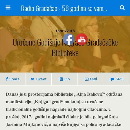
Radio Gradačac - 56 godina sa vama...
16/01/2018
Uručene Godišnje Nagrade Gradačačke
Biblioteke
Share
Tweet
Pin
Mail
SMS
Danas je u prostorijama biblioteke „Alija Isaković“ održana
manifestacija „Knjiga i grad“ na kojoj su uručene
tradicionalne godišnje nagrade najboljim čitaocima. U
prošloj, 2017., godini najmlađi čitalac je bila petogodišnja
Jasmina Mujkanović, a najviše knjiga sa polica gradačačke