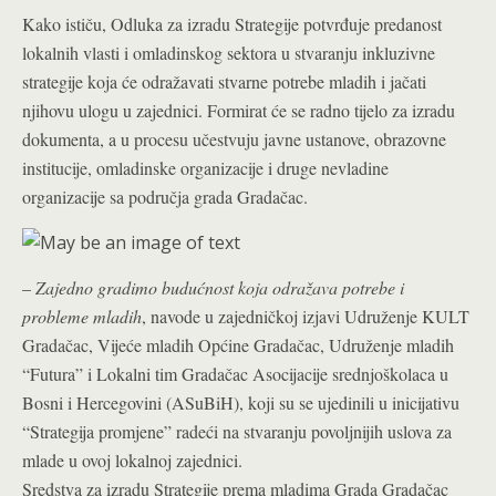
Kako ističu, Odluka za izradu Strategije potvrđuje predanost
lokalnih vlasti i omladinskog sektora u stvaranju inkluzivne
strategije koja će odražavati stvarne potrebe mladih i jačati
njihovu ulogu u zajednici. Formirat će se radno tijelo za izradu
dokumenta, a u procesu učestvuju javne ustanove, obrazovne
institucije, omladinske organizacije i druge nevladine
organizacije sa područja grada Gradačac.
–
Zajedno gradimo budućnost koja odražava potrebe i
probleme mladih
, navode u zajedničkoj izjavi Udruženje KULT
Gradačac, Vijeće mladih Općine Gradačac, Udruženje mladih
“Futura” i Lokalni tim Gradačac Asocijacije srednjoškolaca u
Bosni i Hercegovini (ASuBiH), koji su se ujedinili u inicijativu
“Strategija promjene” radeći na stvaranju povoljnijih uslova za
mlade u ovoj lokalnoj zajednici.
Sredstva za izradu Strategije prema mladima Grada Gradačac