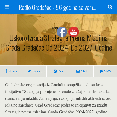
Radio Gradačac - 56 godina sa vama...
16/01/2024
Uskoro Izrada Strategije Prema Mladima
Grada Gradačac Od 2024. Do 2027. Godine
Share
Tweet
Pin
Mail
SMS
Omladinske organizacije iz Gradačca saopćile su da su kroz
inicijativu “Strategija promjene” krenule značajnom iskoraku ka
osnaživanju mladih. Zahvaljujući zalagnju mladih aktivisti iz ove
lokalne zajednice Grad Gradačac podržao inicijativu za izradu
Strategije prema mladima Grada Gradačac 2024-2027. godine.