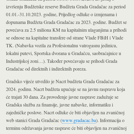
izvršenju Budžetske reserve Budžeta Grada Gradačac za period
01.01.-31.10.2023. godine, Prijedlog odluke o izmjenama i
dopunama Budžeta Grada Gradačac za 2023. godine. Budžet se
povećava za 2.5 miliona KM na kapitalnim ulaganjima a prihodi
se odnose na kapitalne transfere od strane Vlade FBiH i Vlade
TK. (Nabavka vozila za Profesionalnu vatrogasnu jedinicu,
lokalni putevi, Sportska dvorana u Gradačcu, saobraćajnice u
Industrijskoj zoni…). Također povećavaju se prihodi Grada
Gradačac od direktnih i indirektnih poreza.
Gradsko vijeće utvrdilo je Nacrt budžeta Grada Gradačac za
2024. godinu. Nacrt budžeta upućuje se na javnu raspravu koja
će trajati 30 dana. Za provođenje javne rasprave zadužuje se
Gradska služba za finansije, javne nabavke, informatiku i
zajedničke poslove. Nacrt odluke će biti objavljen na zvaničnoj
web stanici Grada Gradačac (
www.gradacac.ba
). Informacija o
terminu održavanja javne rasprave će biti objavljen na zvaničnoj