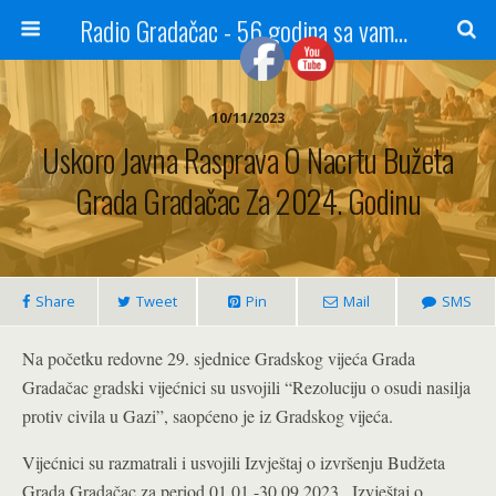
Radio Gradačac - 56 godina sa vama...
10/11/2023
Uskoro Javna Rasprava O Nacrtu Bužeta
Grada Gradačac Za 2024. Godinu
Share
Tweet
Pin
Mail
SMS
Na početku redovne 29. sjednice Gradskog vijeća Grada
Gradačac gradski vijećnici su usvojili “Rezoluciju o osudi nasilja
protiv civila u Gazi”, saopćeno je iz Gradskog vijeća.
Vijećnici su razmatrali i usvojili Izvještaj o izvršenju Budžeta
Grada Gradačac za period 01.01.-30.09.2023., Izvještaj o