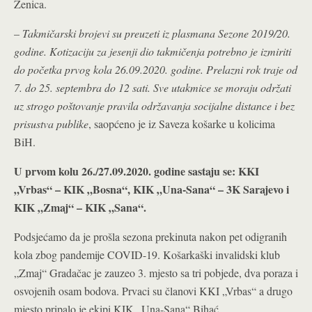
Zenica.
–
Takmičarski brojevi su preuzeti iz plasmana Sezone 2019/20.
godine. Kotizaciju za jesenji dio takmičenja potrebno je izmiriti
do početka prvog kola 26.09.2020. godine. Prelazni rok traje od
7. do 25. septembra do 12 sati.
Sve utakmice se moraju održati
uz strogo poštovanje pravila održavanja socijalne distance i bez
prisustva publike
, saopćeno je iz Saveza košarke u kolicima
BiH.
U prvom kolu 26./27.09.2020. godine sastaju se: KKI
„Vrbas“ – KIK „Bosna“, KIK „Una-Sana“ – 3K Sarajevo i
KIK „Zmaj“ – KIK „Sana“.
Podsjećamo da je prošla sezona prekinuta nakon pet odigranih
kola zbog pandemije COVID-19. Košarkaški invalidski klub
„Zmaj“ Gradačac je zauzeo 3. mjesto sa tri pobjede, dva poraza i
osvojenih osam bodova. Prvaci su članovi KKI „Vrbas“ a drugo
mjesto pripalo je ekipi KIK „Una-Sana“ Bihać.