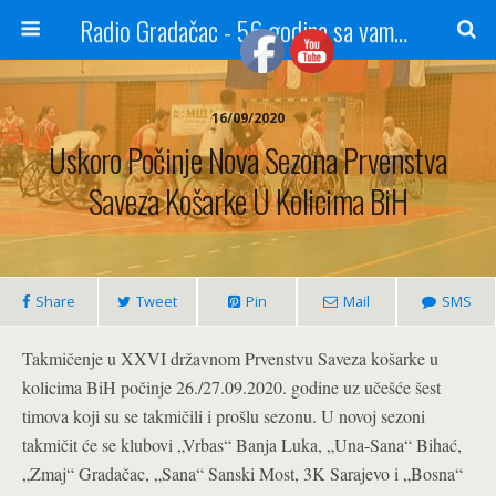
Radio Gradačac - 56 godina sa vama...
16/09/2020
Uskoro Počinje Nova Sezona Prvenstva
Saveza Košarke U Kolicima BiH
Share
Tweet
Pin
Mail
SMS
Takmičenje u XXVI državnom Prvenstvu Saveza košarke u
kolicima BiH počinje 26./27.09.2020. godine uz učešće šest
timova koji su se takmičili i prošlu sezonu. U novoj sezoni
takmičit će se klubovi „Vrbas“ Banja Luka, „Una-Sana“ Bihać,
„Zmaj“ Gradačac, „Sana“ Sanski Most, 3K Sarajevo i „Bosna“