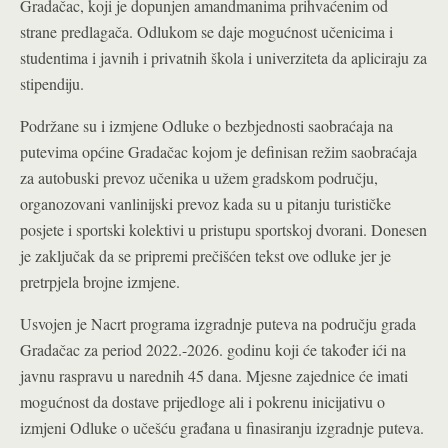
Gradačac, koji je dopunjen amandmanima prihvaćenim od
strane predlagača. Odlukom se daje mogućnost učenicima i
studentima i javnih i privatnih škola i univerziteta da apliciraju za
stipendiju.
Podržane su i izmjene Odluke o bezbjednosti saobraćaja na
putevima općine Gradačac kojom je definisan režim saobraćaja
za autobuski prevoz učenika u užem gradskom području,
organozovani vanlinijski prevoz kada su u pitanju turističke
posjete i sportski kolektivi u pristupu sportskoj dvorani. Donesen
je zaključak da se pripremi prečišćen tekst ove odluke jer je
pretrpjela brojne izmjene.
Usvojen je Nacrt programa izgradnje puteva na području grada
Gradačac za period 2022.-2026. godinu koji će također ići na
javnu raspravu u narednih 45 dana. Mjesne zajednice će imati
mogućnost da dostave prijedloge ali i pokrenu inicijativu o
izmjeni Odluke o učešću građana u finasiranju izgradnje puteva.