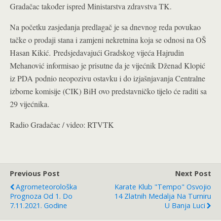
Gradačac također ispred Ministarstva zdravstva TK.
Na početku zasjedanja predlagač je sa dnevnog reda povukao
tačke o prodaji stana i zamjeni nekretnina koja se odnosi na OŠ
Hasan Kikić.
Predsjedavajući Gradskog vijeća Hajrudin
Mehanović informisao je prisutne da je vijećnik Dženad Klopić
iz PDA podnio neopozivu ostavku i do izjašnjavanja Centralne
izborne komisije (CIK) BiH ovo predstavničko tijelo će raditi sa
29 vijećnika.
Radio Gradačac / video: RTVTK
Previous Post
Next Post
Agrometeorološka
Karate Klub "Tempo" Osvojio
Prognoza Od 1. Do
14 Zlatnih Medalja Na Turniru
7.11.2021. Godine
U Banja Luci