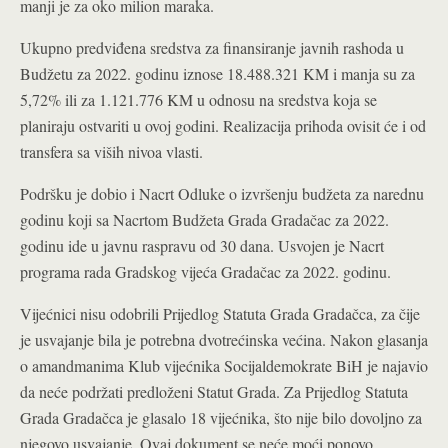
manji je za oko milion maraka.
Ukupno predviđena sredstva za finansiranje javnih rashoda u
Budžetu za 2022. godinu iznose 18.488.321 KM i manja su za
5,72% ili za 1.121.776 KM u odnosu na sredstva koja se
planiraju ostvariti u ovoj godini. Realizacija prihoda ovisit će i od
transfera sa viših nivoa vlasti.
Podršku je dobio i Nacrt Odluke o izvršenju budžeta za narednu
godinu koji sa Nacrtom Budžeta Grada Gradačac za 2022.
godinu ide u javnu raspravu od 30 dana. Usvojen je Nacrt
programa rada Gradskog vijeća Gradačac za 2022. godinu.
Vijećnici nisu odobrili Prijedlog Statuta Grada Gradačca, za čije
je usvajanje bila je potrebna dvotrećinska većina. Nakon glasanja
o amandmanima Klub vijećnika Socijaldemokrate BiH je najavio
da neće podržati predloženi Statut Grada. Za Prijedlog Statuta
Grada Gradačca je glasalo 18 vijećnika, što nije bilo dovoljno za
njegovo usvajanje. Ovaj dokument se neće moći ponovo