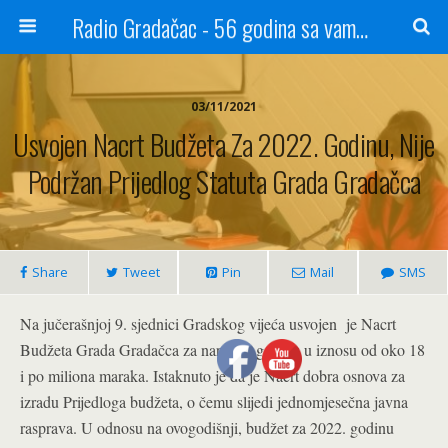
Radio Gradačac - 56 godina sa vama...
03/11/2021
Usvojen Nacrt Budžeta Za 2022. Godinu, Nije
Podržan Prijedlog Statuta Grada Gradačca
Share
Tweet
Pin
Mail
SMS
Na jučerašnjoj 9. sjednici Gradskog vijeća usvojen je Nacrt
Budžeta Grada Gradačca za narednu godinu u iznosu od oko 18
i po miliona maraka. Istaknuto je da je Nacrt dobra osnova za
izradu Prijedloga budžeta, o čemu slijedi jednomjesečna javna
rasprava. U odnosu na ovogodišnji, budžet za 2022. godinu