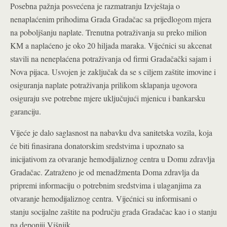
Posebna pažnja posvećena je razmatranju Izvještaja o
nenaplaćenim prihodima Grada Gradačac sa prijedlogom mjera
na poboljšanju naplate. Trenutna potraživanja su preko milion
KM a naplaćeno je oko 20 hiljada maraka. Vijećnici su akcenat
stavili na neneplaćena potraživanja od firmi Gradačački sajam i
Nova pijaca. Usvojen je zaključak da se s ciljem zaštite imovine i
osiguranja naplate potraživanja prilikom sklapanja ugovora
osiguraju sve potrebne mjere uključujući mjenicu i bankarsku
garanciju.
Vijeće je dalo saglasnost na nabavku dva sanitetska vozila, koja
će biti finasirana donatorskim sredstvima i upoznato sa
inicijativom za otvaranje hemodijaliznog centra u Domu zdravlja
Gradačac. Zatraženo je od menadžmenta Doma zdravlja da
pripremi informaciju o potrebnim sredstvima i ulaganjima za
otvaranje hemodijaliznog centra.
Vijećnici su informisani o
stanju socijalne zaštite na području grada Gradačac kao i o stanju
na deponiji Višnjik.