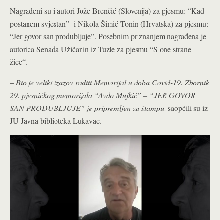
Nagrađeni su i autori Jože Brenčić (Slovenija) za pjesmu: “Kad
postanem svjestan” i Nikola Šimić Tonin (Hrvatska) za pjesmu:
“Jer govor san produbljuje”. Posebnim priznanjem nagrađena je
autorica Senada Užičanin iz Tuzle za pjesmu “S one strane
žice“.
–
Bio je veliki izazov raditi Memorijal u doba Covid-19. Zbornik
29. pjesničkog memorijala “Avdo Mujkić” – “JER GOVOR
SAN PRODUBLJUJE” je pripremljen za štampu
, saopćili su iz
JU Javna biblioteka Lukavac.