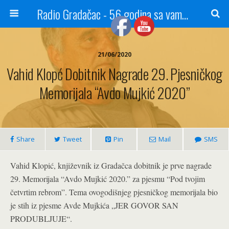
Radio Gradačac - 56 godina sa vama...
21/06/2020
Vahid Klopć Dobitnik Nagrade 29. Pjesničkog
Memorijala “Avdo Mujkić 2020”
Share
Tweet
Pin
Mail
SMS
Vahid Klopić, književnik iz Gradačca dobitnik je prve nagrade
29. Memorijala “Avdo Mujkić 2020.” za pjesmu “Pod tvojim
četvrtim rebrom”. Tema ovogodišnjeg pjesničkog memorijala bio
je stih iz pjesme Avde Mujkića „JER GOVOR SAN
PRODUBLJUJE“.