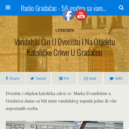
Radio Gradačac - 56 godina sa vama...
17/03/2019
Vandalski Čin U Dvorištu I Na Objektu
Katoličke Crkve U Gradačcu
Share
Tweet
Pin
Mail
SMS
Dvorište i objekat katolička crkve sv. Marka Evanđeliste u
Gradačcu danas su bili meta vandalskog napada jedne ili više
nepoznatih osoba.