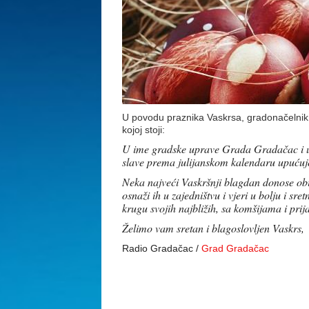
U povodu praznika Vaskrsa, gradonačelnik
kojoj stoji:
U ime gradske uprave Grada Gradačac i u
slave prema julijanskom kalendaru upućuje
Neka najveći Vaskršnji blagdan donose obil
osnaži ih u zajedništvu i vjeri u bolju i s
krugu svojih najbližih, sa komšijama i prij
Želimo vam sretan i blagoslovljen Vaskrs,
Radio Gradačac /
Grad Gradačac