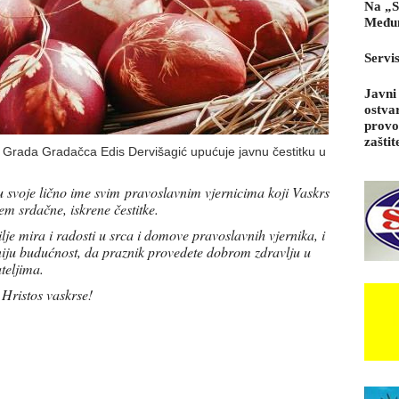
Na „S
Međun
Servi
Javni
ostva
provo
zaštit
 Grada Gradačca Edis Dervišagić upućuje javnu čestitku u
 svoje lično ime svim
pravoslavnim vjernicima koji Vaskrs
m srdačne, iskrene čestitke.
je mira i radosti u srca i domove pravoslavnih vjernika, i
retniju budućnost, da praznik provedete dobrom zdravlju u
ateljima.
 Hristos vaskrse!