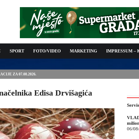
C
SPORT
FOTO/VIDEO
MARKETING
IMPRESSUM –
IJE ZA 07.08.2026.
načelnika Edisa Drvišagića
Servi
VLAD
milio
06/08