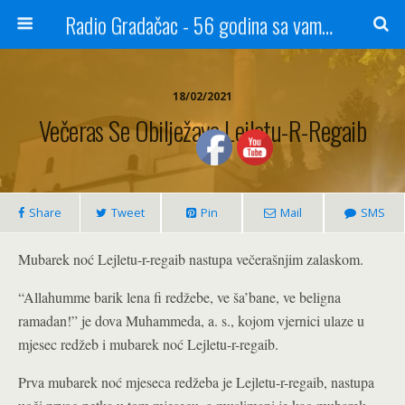
Radio Gradačac - 56 godina sa vama...
18/02/2021
Večeras Se Obilježava Lejletu-R-Regaib
Share
Tweet
Pin
Mail
SMS
Mubarek noć Lejletu-r-regaib nastupa večerašnjim zalaskom.
“Allahumme barik lena fi redžebe, ve ša’bane, ve beligna
ramadan!” je dova Muhammeda, a. s., kojom vjernici ulaze u
mjesec redžeb i mubarek noć Lejletu-r-regaib.
Prva mubarek noć mjeseca redžeba je Lejletu-r-regaib, nastupa