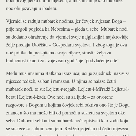
uoči prvog petka u tom mjesecu, a muslimani je kao mubarek
noć obilježavaju u ibadetu.
Vjernici se raduju mubarek noćima, jer čovjek svjestan Boga –
prije negoli pogleda ka Nebesima – gleda u sebe. Mubarek noći
su dodatno ohrabrenje da vjernici svoje najglasnije i najskrovitije
želje predaju Utočištu – Gospodaru svjetova. I zbog toga je ova
noć prilika da preispitamo svoje ciljeve, strasti i želje za
budućnost i kao i za svojevrsno godišnje ‘podvlačenje crte’.
Među muslimanima Balkana izraz učajluci je zajednički naziv za
mjesece redžeb, ša'ban i ramazan. U njima se nalaze četiri
mubarek noći, to su: Lejletu-r-regaib, Lejletu-l-Mi'radž Lejletu-l-
berat i Lejletu-l-kadr. Ove noći su za ljude – za otvorene
razgovore s Bogom u kojima čovjek sebi otkriva ono što je Bogu
znano, a što mu može biti od pomoći u susretu sa svijetom oko
sebe. Duhovni velikani su mubarek noći opisivali kao vodu koja
se susreće sa suhom zemljom. Redžeb je jedan od četiri mjeseca