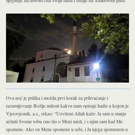
lijeganja; da dovom čisti svoju dušu i istraje na Allahovom putu.
Ova noć je prilika i možda prvi korak za prihvaćanje i
razumijevanje Božije milosti kakvu nam opisuje hadis u kojem je
Vjerovjesnik, a.s., rekao: “Uzvišeni Allah kaže: Ja sam u stanju
učiniti Svome robu ono što o Meni misli, i s njim sam kad Me
spomene. Ako on Mene spomene u sebi, i Ja njega spomenem u