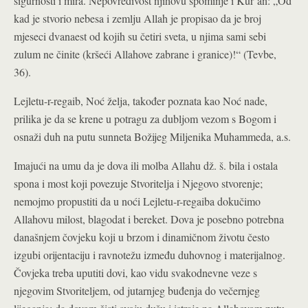
sigurnosti i mira. Nepovredivost njihovu spominje i Kur’an: „Od
kad je stvorio nebesa i zemlju Allah je propisao da je broj
mjeseci dvanaest od kojih su četiri sveta, u njima sami sebi
zulum ne činite (kršeći Allahove zabrane i granice)!“ (Tevbe,
36).
Lejletu-r-regaib, Noć želja, također poznata kao Noć nade,
prilika je da se krene u potragu za dubljom vezom s Bogom i
osnaži duh na putu sunneta Božijeg Miljenika Muhammeda, a.s.
Imajući na umu da je dova ili molba Allahu dž. š. bila i ostala
spona i most koji povezuje Stvoritelja i Njegovo stvorenje;
nemojmo propustiti da u noći Lejletu-r-regaiba dokučimo
Allahovu milost, blagodat i bereket. Dova je posebno potrebna
današnjem čovjeku koji u brzom i dinamičnom životu često
izgubi orijentaciju i ravnotežu između duhovnog i materijalnog.
Čovjeka treba uputiti dovi, kao vidu svakodnevne veze s
njegovim Stvoriteljem, od jutarnjeg buđenja do večernjeg