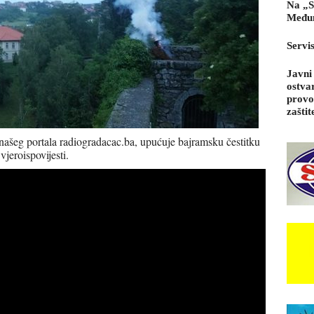
Na „S
Međun
Servi
Javni
ostva
provo
zaštit
našeg portala radiogradacac.ba, upućuje bajramsku čestitku
jeroispovijesti.