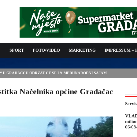
C
SPORT
FOTO/VIDEO
MARKETING
IMPRESSUM –
E“ U GRADAČCU ODRŽAT ĆE SE I 9. MEĐUNARODNI SAJAM
titka Načelnika općine Gradačac
Servi
VLAD
milio
06/08