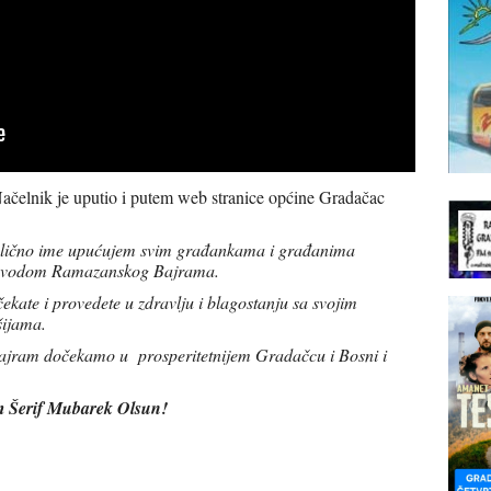
čelnik je uputio i putem web stranice općine Gradačac
 lično ime upućujem svim građankama i građanima
ke povodom Ramazanskog Bajrama.
ate i provedete u zdravlju i blagostanju sa svojim
šijama.
ajram dočekamo u prosperitetnijem Gradačcu i Bosni i
 Šerif Mubarek Olsun!