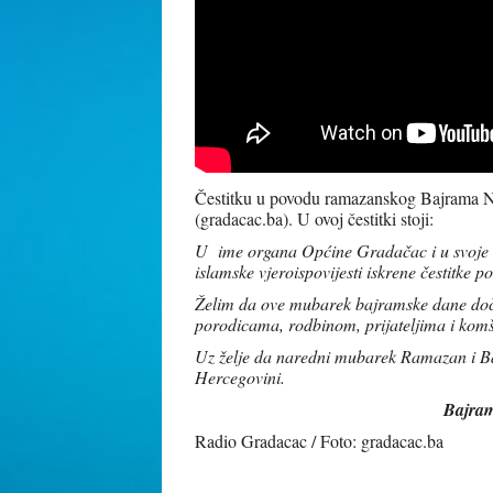
Čestitku u povodu ramazanskog Bajrama Na
(gradacac.ba). U ovoj čestitki stoji:
U ime organa Općine Gradačac i u svoje
islamske vjeroispovijesti iskrene čestit
Želim da ove mubarek bajramske dane doček
porodicama, rodbinom, prijateljima i kom
Uz želje da naredni mubarek Ramazan i B
Hercegovini.
Bajram
Radio Gradacac / Foto: gradacac.ba