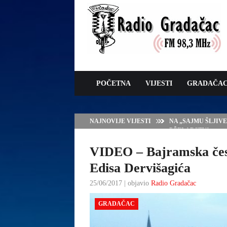
POČETNA
VIJESTI
GRADAČA
NAJNOVIJE VIJESTI
NA „SAJMU ŠLJIV
PČELARSTVA
VIDEO – Bajramska čes
Edisa Dervišagića
25/06/2017 | objavio
Radio Gradačac
GRADAČAC