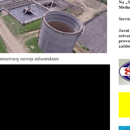
Na „S
Međun
Servi
Javni
ostva
provo
zaštit
nzivnog razvoja infrastrukture