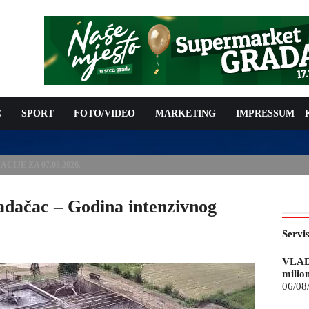
C
SPORT
FOTO/VIDEO
MARKETING
IMPRESSUM –
ISAN UGOVOR: 6,9 MILIONA KM ZA VODOSNABDIJEVANJE
dačac – Godina intenzivnog
Servi
VLAD
milio
06/08