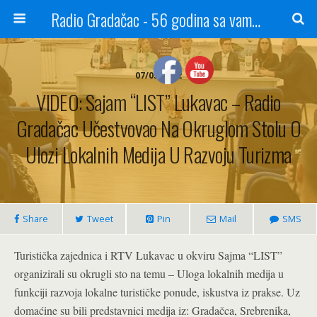
Radio Gradačac - 56 godina sa vama...
07/05/2022
VIDEO: Sajam “LIST” Lukavac – Radio
Gradačac Učestvovao Na Okruglom Stolu O
Ulozi Lokalnih Medija U Razvoju Turizma
Share
Tweet
Pin
Mail
SMS
Turistička zajednica i RTV Lukavac u okviru Sajma “LIST”
organizirali su okrugli sto na temu – Uloga lokalnih medija u
funkciji razvoja lokalne turističke ponude, iskustva iz prakse. Uz
domaćine su bili predstavnici medija iz: Gradačca, Srebrenika,