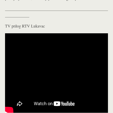
___________________________________________________
____________
TV prilog RTV Lukavac