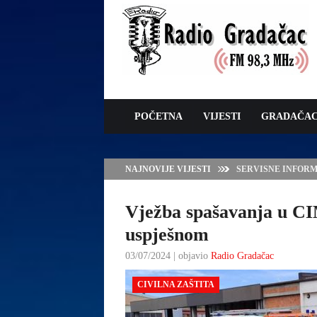
POČETNA
VIJESTI
GRADAČA
NAJNOVIJE VIJESTI
VLADA TK – POTP
GRADAČCA
Vježba spašavanja u C
uspješnom
03/07/2024 | objavio
Radio Gradačac
CIVILNA ZAŠTITA