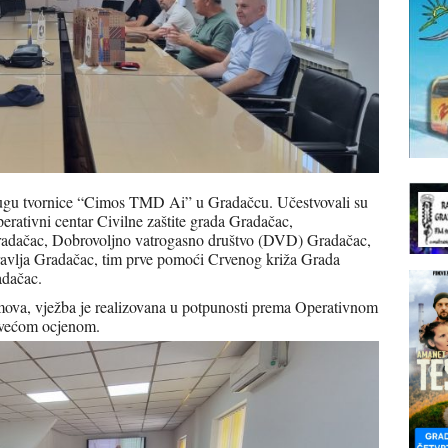
rugu tvornice “Cimos TMD Ai” u Gradačcu.
Učestvovali su
ativni centar Civilne zaštite grada Gradačac,
Gradačac, Dobrovoljno vatrogasno društvo (DVD) Gradačac,
avlja Gradačac, tim prve pomoći Crvenog križa Grada
adačac.
timova, vježba je realizovana u potpunosti prema Operativnom
ajvećom ocjenom.