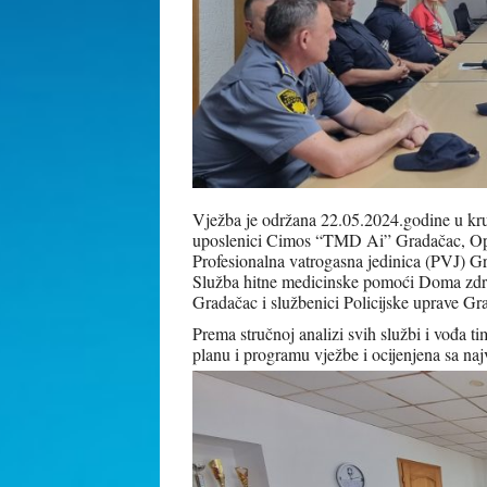
Vježba je održana 22.05.2024.godine u k
uposlenici Cimos “TMD Ai” Gradačac, Oper
Profesionalna vatrogasna jedinica (PVJ) 
Služba hitne medicinske pomoći Doma zdr
Gradačac i službenici Policijske uprave Gr
Prema stručnoj analizi svih službi i vođa 
planu i programu vježbe i ocijenjena sa n