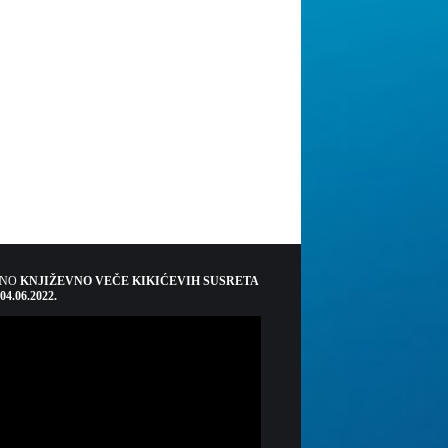
ŠNO
KNJIŽEVNO VEČE KIKIĆEVIH SUSRETA
 04.06.2022.