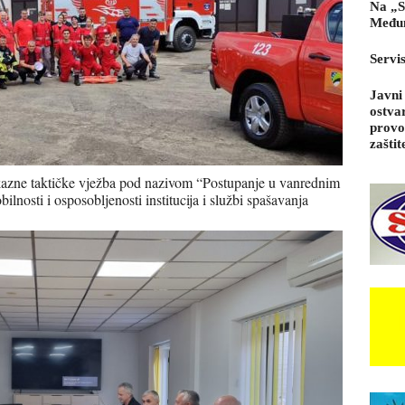
Na „S
Međun
Servi
Javni
ostva
provo
zaštit
okazne taktičke vježba pod nazivom “Postupanje u vanrednim
bilnosti i osposobljenosti institucija i službi spašavanja