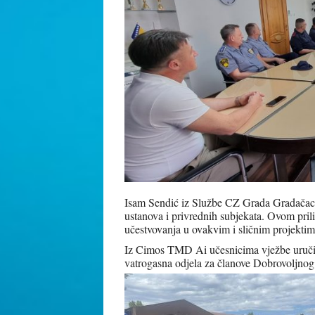
Isam Sendić iz Službe CZ Grada Gradačac is
ustanova i privrednih subjekata. Ovom pril
učestvovanja u ovakvim i sličnim projektima
Iz Cimos TMD Ai učesnicima vježbe uručili
vatrogasna odjela za članove Dobrovoljno