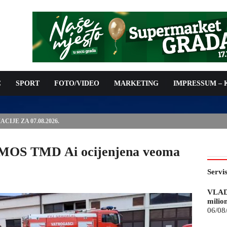
C
SPORT
FOTO/VIDEO
MARKETING
IMPRESSUM –
ISAN UGOVOR: 6,9 MILIONA KM ZA VODOSNABDIJEVANJE
IMOS TMD Ai ocijenjena veoma
Servi
VLAD
milio
06/08