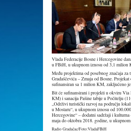
Vlada Federacije Bosne i Hercegovine danas 
u FBiH, u ukupnom iznosu od 3,1 milion
Među projektima od posebnog značaja za tu
Gradaščevića – Zmaja od Bosne. Projekat ob
sufinansiran sa 1 milion KM, zaključeno j
Bit će sufinansirani i projekti u okviru Vi
KM) i sanacija Pašine tabije u Počitelj
„Održivi turistički razvoj na području loka
u Mostaru“, u ukupnom iznosu od 100.000 
Hercegovine“ – dodatni sadržaji i kulturna 
maja do oktobra 2018. godine, u ukupno
Radio Gradačac/Foto:VladaFBiH