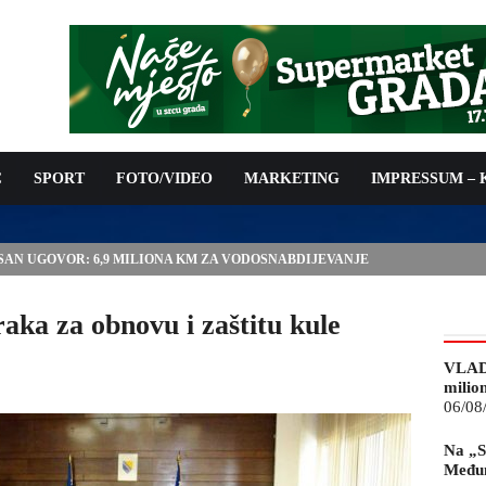
C
SPORT
FOTO/VIDEO
MARKETING
IMPRESSUM –
ISAN UGOVOR: 6,9 MILIONA KM ZA VODOSNABDIJEVANJE
ka za obnovu i zaštitu kule
VLAD
milio
06/08
Na „S
Međun