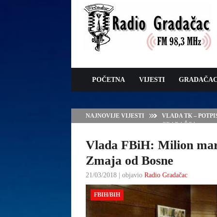
POČETNA
VIJESTI
GRADAČA
NAJNOVIJE VIJESTI
VLADA TK – POTP
GRADAČCA
Vlada FBiH: Milion mara
Zmaja od Bosne
21/03/2018 | objavio
Radio Gradačac
FBIH/BIH