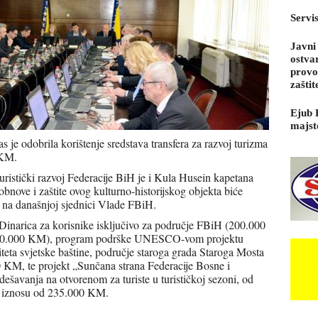
Servi
Javni
ostva
provo
zaštit
Ejub 
majst
je odobrila korištenje sredstava transfera za razvoj turizma
 KM.
ristički razvoj Federacije BiH je i Kula Husein kapetana
nove i zaštite ovog kulturno-historijskog objekta biće
e na današnjoj sjednici Vlade FBiH.
a Dinarica za korisnike isključivo za područje FBiH (200.000
u (110.000 KM), program podrške UNESCO-vom projektu
liteta svjetske baštine, područje staroga grada Staroga Mosta
KM, te projekt „Sunčana strana Federacije Bosne i
dešavanja na otvorenom za turiste u turističkoj sezoni, od
m iznosu od 235.000 KM.