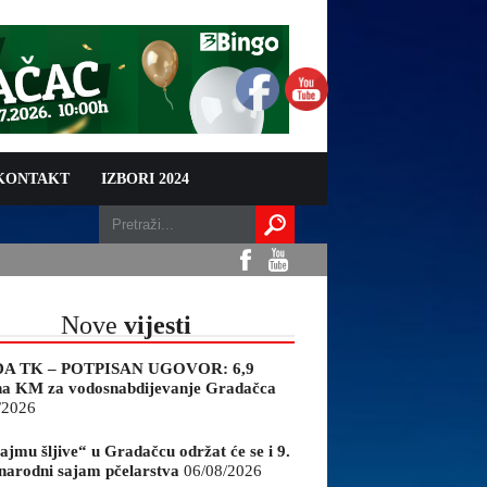
 KONTAKT
IZBORI 2024
Nove
vijesti
A TK – POTPISAN UGOVOR: 6,9
na KM za vodosnabdijevanje Gradačca
/2026
ajmu šljive“ u Gradačcu održat će se i 9.
arodni sajam pčelarstva
06/08/2026