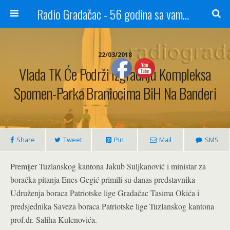
Radio Gradačac - 56 godina sa vama...
22/03/2018
Vlada TK Će Podrži Izgradnju Kompleksa
Spomen-Parka Braniocima BiH Na Banderi
Share
Tweet
Pin
Mail
SMS
Premijer Tuzlanskog kantona Jakub Suljkanović i ministar za
boračka pitanja Enes Gegić primili su danas predstavnika
Udruženja boraca Patriotske lige Gradačac Tasima Okića i
predsjednika Saveza boraca Patriotske lige Tuzlanskog kantona
prof.dr. Saliha Kulenovića.