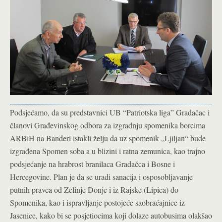
Podsjećamo, da su predstavnici UB “Patriotska liga” Gradačac i
članovi Građevinskog odbora za izgradnju spomenika borcima
ARBiH na Banderi istakli želju da uz spomenik „Ljiljan“ bude
izgrađena Spomen soba a u blizini i ratna zemunica, kao trajno
podsjećanje na hrabrost branilaca Gradačca i Bosne i
Hercegovine. Plan je da se uradi sanacija i osposobljavanje
putnih pravca od Zelinje Donje i iz Rajske (Lipica) do
Spomenika, kao i ispravljanje postojeće saobraćajnice iz
Jasenice, kako bi se posjetiocima koji dolaze autobusima olakšao