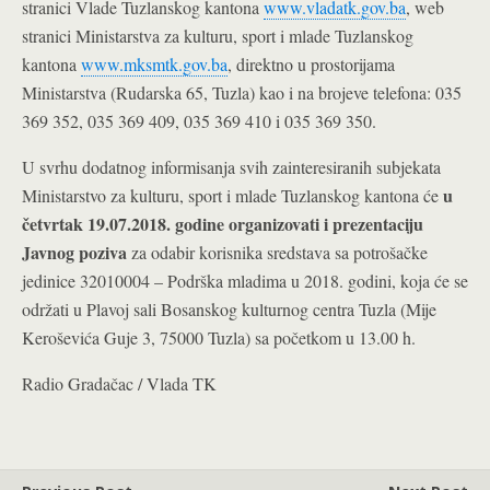
stranici Vlade Tuzlanskog kantona
www.vladatk.gov.ba
, web
stranici Ministarstva za kulturu, sport i mlade Tuzlanskog
kantona
www.mksmtk.gov.ba
, direktno u prostorijama
Ministarstva (Rudarska 65, Tuzla) kao i na brojeve telefona: 035
369 352, 035 369 409, 035 369 410 i 035 369 350.
U svrhu dodatnog informisanja svih zainteresiranih subjekata
u
Ministarstvo za kulturu, sport i mlade Tuzlanskog kantona će
četvrtak 19.07.2018. godine organizovati i prezentaciju
Javnog poziva
za odabir korisnika sredstava sa potrošačke
jedinice 32010004 – Podrška mladima u 2018. godini, koja će se
održati u Plavoj sali Bosanskog kulturnog centra Tuzla (Mije
Keroševića Guje 3, 75000 Tuzla) sa početkom u 13.00 h.
Radio Gradačac / Vlada TK