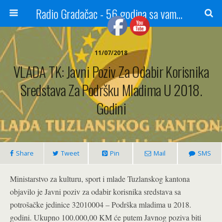
Radio Gradačac - 56 godina sa vama...
11/07/2018
VLADA TK: Javni Poziv Za Odabir Korisnika
Sredstava Za Podršku Mladima U 2018.
Godini
Share
Tweet
Pin
Mail
SMS
Ministarstvo za kulturu, sport i mlade Tuzlanskog kantona
objavilo je Javni poziv za odabir korisnika sredstava sa
potrošačke jedinice 32010004 – Podrška mladima u 2018.
godini. Ukupno 100.000,00 KM će putem Javnog poziva biti