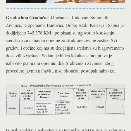
Gradovima Gradačac
, Gračanica, Lukavac, Srebrenik i
Živinice, te općinama Banovići, Doboj Istok, Kalesija i Sapna je
dodijeljeno 745.378 KM i potpisani su ugovori o korištenju
sredstava za nabavku opreme za strukture civilne zaštite. Svi
gradovi i općine kojima su dodijeljena sredstva su blagovremeno
dostavili izvještaje. Sedam jedinica lokalne samouprave je
nabavilo planiranu opremu, dok Srebrenik i Živinice, zbog
procedure javnih nabavki, nisu okončali postupak nabavke.
Iz ovih sredstava nabavljena su terenska ili SUV vozila, odnosno