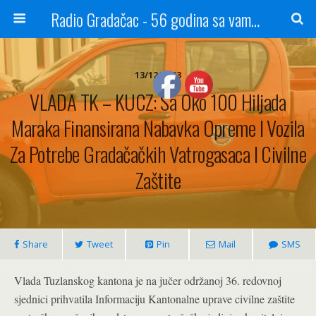
Radio Gradačac - 56 godina sa vama...
13/12/2023
VLADA TK – KUCZ: Sa Oko 100 Hiljada
Maraka Finansirana Nabavka Opreme I Vozila
Za Potrebe Gradačačkih Vatrogasaca I Civilne
Zaštite
Share
Tweet
Pin
Mail
SMS
Vlada Tuzlanskog kantona je na jučer održanoj 36. redovnoj
sjednici prihvatila Informaciju Kantonalne uprave civilne zaštite