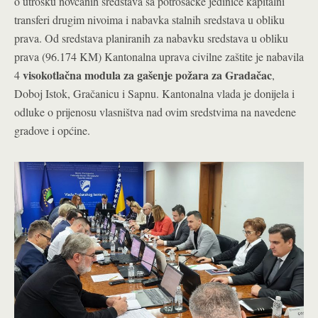
o utrošku novčanih sredstava sa potrošačke jedinice kapitalni
transferi drugim nivoima i nabavka stalnih sredstava u obliku
prava. Od sredstava planiranih za nabavku sredstava u obliku
prava (96.174 KM) Kantonalna uprava civilne zaštite je nabavila
visokotlačna modula za gašenje požara
za Gradačac
4
,
Doboj Istok, Gračanicu i Sapnu. Kantonalna vlada je donijela i
odluke o prijenosu vlasništva nad ovim sredstvima na navedene
gradove i općine.