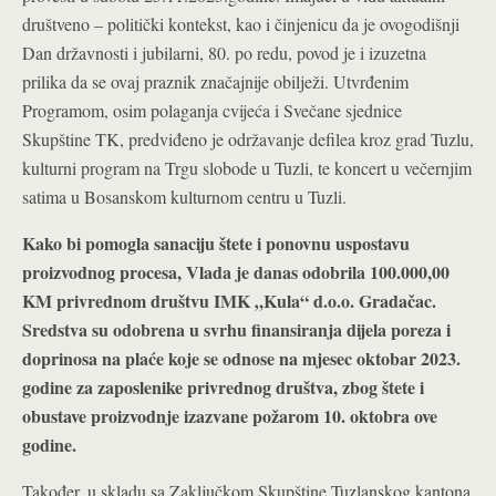
društveno – politički kontekst, kao i činjenicu da je ovogodišnji
Dan državnosti i jubilarni, 80. po redu, povod je i izuzetna
prilika da se ovaj praznik značajnije obilježi. Utvrđenim
Programom, osim polaganja cvijeća i Svečane sjednice
Skupštine TK, predviđeno je održavanje defilea kroz grad Tuzlu,
kulturni program na Trgu slobode u Tuzli, te koncert u večernjim
satima u Bosanskom kulturnom centru u Tuzli.
Kako bi pomogla sanaciju štete i ponovnu uspostavu
proizvodnog procesa, Vlada je danas odobrila 100.000,00
KM privrednom društvu IMK „Kula“ d.o.o. Gradačac.
Sredstva su odobrena u svrhu finansiranja dijela poreza i
doprinosa na plaće koje se odnose na mjesec oktobar 2023.
godine za zaposlenike privrednog društva, zbog štete i
obustave proizvodnje izazvane požarom 10. oktobra ove
godine.
Također, u skladu sa Zaključkom Skupštine Tuzlanskog kantona