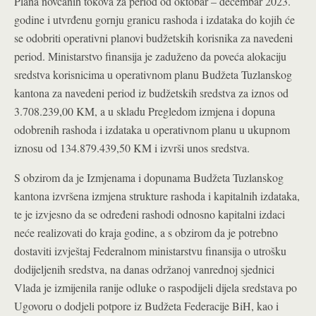
Plana novčanih tokova za period od oktobar – decembar 2023.
godine i utvrđenu gornju granicu rashoda i izdataka do kojih će
se odobriti operativni planovi budžetskih korisnika za navedeni
period. Ministarstvo finansija je zaduženo da poveća alokaciju
sredstva korisnicima u operativnom planu Budžeta Tuzlanskog
kantona za navedeni period iz budžetskih sredstva za iznos od
3.708.239,00 KM, a u skladu Pregledom izmjena i dopuna
odobrenih rashoda i izdataka u operativnom planu u ukupnom
iznosu od 134.879.439,50 KM i izvrši unos sredstva.
S obzirom da je Izmjenama i dopunama Budžeta Tuzlanskog
kantona izvršena izmjena strukture rashoda i kapitalnih izdataka,
te je izvjesno da se određeni rashodi odnosno kapitalni izdaci
neće realizovati do kraja godine, a s obzirom da je potrebno
dostaviti izvještaj Federalnom ministarstvu finansija o utrošku
dodijeljenih sredstva, na danas održanoj vanrednoj sjednici
Vlada je izmijenila ranije odluke o raspodijeli dijela sredstava po
Ugovoru o dodjeli potpore iz Budžeta Federacije BiH, kao i