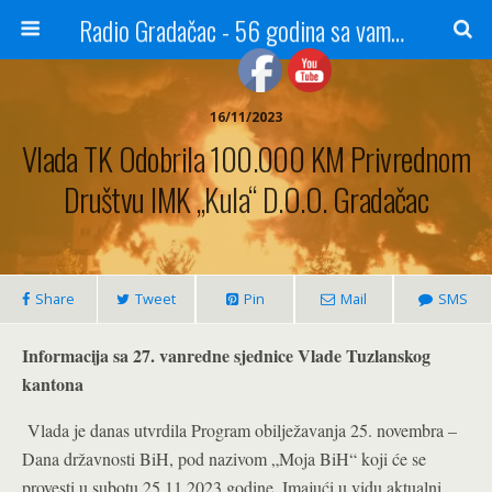
Radio Gradačac - 56 godina sa vama...
16/11/2023
Vlada TK Odobrila 100.000 KM Privrednom
Društvu IMK „Kula“ D.o.o. Gradačac
Share
Tweet
Pin
Mail
SMS
Informacija sa 27. vanredne sjednice Vlade Tuzlanskog
kantona
Vlada je danas utvrdila Program obilježavanja 25. novembra –
Dana državnosti BiH, pod nazivom „Moja BiH“ koji će se
provesti u subotu 25.11.2023.godine. Imajući u vidu aktualni